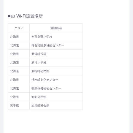
■au Wi-Fi設置場所
エリア
避難所名
北海道
南富良野小学校
北海道
落合地区多目的センター
北海道
新得町役場
北海道
新得小学校
北海道
新得町公民館
北海道
清水町文化センター
北海道
御影保健福祉センター
北海道
御影公民館
岩手県
岩泉町民会館