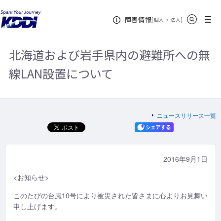
KDDIホーム
企業情報
ニュースリリース一覧
2016年
北海
サイト内検索
メニュー
障害情報
道および岩手県内の避難所への無線LAN設置について
[
・
新規ウィンドウ
]
個人
法人
北海道および岩手県内の避難所への無
線LAN設置について
ニュースリリース一覧
2016年9月1日
<お知らせ>
このたびの台風10号により被災された皆さまに心よりお見舞い
申し上げます。