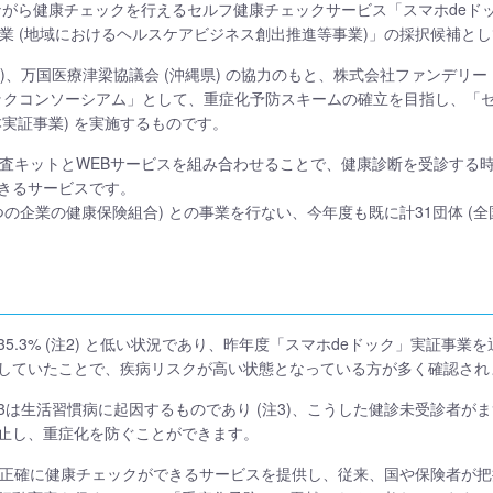
宅に居ながら健康チェックを行えるセルフ健康チェックサービス「スマホde
事業 (地域におけるヘルスケアビジネス創出推進等事業)」の採択候補と
)、万国医療津梁協議会 (沖縄県) の協力のもと、株式会社ファンデリー (
deドックコンソーシアム」として、重症化予防スキームの確立を目指し、
実証事業) を実施するものです。
検査キットとWEBサービスを組み合わせることで、健康診断を受診する
きるサービスです。
3つの企業の健康保険組合) との事業を行ない、今年度も既に計31団体 (
5.3% (注2) と低い状況であり、昨年度「スマホdeドック」実証事
していたことで、疾病リスクが高い状態となっている方が多く確認され
/3は生活習慣病に起因するものであり (注3)、こうした健診未受診者
止し、重症化を防ぐことができます。
つ正確に健康チェックができるサービスを提供し、従来、国や保険者が