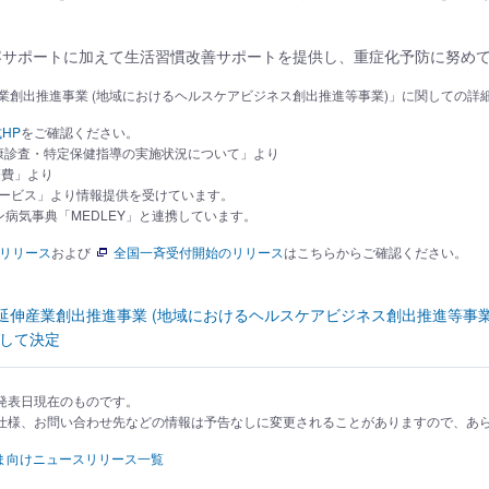
変容サポートに加えて生活習慣改善サポートを提供し、重症化予防に努め
業創出推進事業 (地域におけるヘルスケアビジネス創出推進等事業)」に関しての詳
HP
をご確認ください。
定健康診査・特定保健指導の実施状況について」より
療費」より
索サービス」より情報提供を受けています。
病気事典「MEDLEY」と連携しています。
のリリース
および
全国一斉受付開始のリリース
はこちらからご確認ください。
延伸産業創出推進事業 (地域におけるヘルスケアビジネス創出推進等事業
として決定
発表日現在のものです。
仕様、お問い合わせ先などの情報は予告なしに変更されることがありますので、あ
ま向けニュースリリース一覧