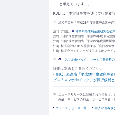
と考えています。」
KDDIは、本実証事業を通じて行動
経済産業省「平成28年度健康寿命延伸産
注1)
詳細は
神奈川県未病産業研究会公式
注2)
出典: 厚生労働省「平成26年度 特
注3)
出典: 厚生労働省「平成22年度国民医
注4)
株式会社QLifeが提供する「病院検
注5)
株式会社メドレーが提供するオンライン
「スマホdeドック」サービス発表時
詳細は別紙をご参照ください。
別紙：経産省「平成28年度健康寿命
ビス「スマホdeドック」が採択候補
ニュースリリースに記載された情報は、
商品・サービスの料金、サービス内容・
ニュースリリース一覧
法人のお客さ