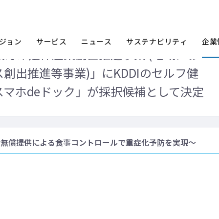
ース一覧
2016年
経産省「平成28年度健康寿命延伸産業創出推進事業 (
スマホdeドック」が採択候補として決定
ジョン
サービス
ニュース
サステナビリティ
企業
康寿命延伸産業創出推進事業 (地域にお
創出推進等事業)」にKDDIのセルフ健
マホdeドック」が採択候補として決定
食無償提供による食事コントロールで重症化予防を実現～