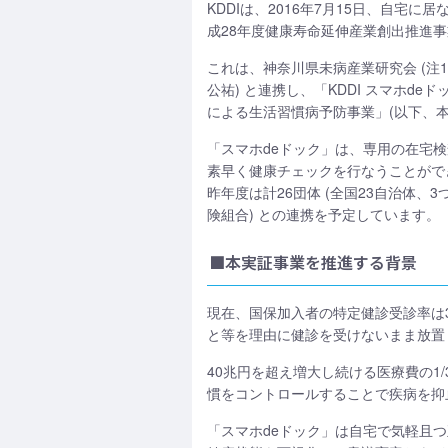
KDDIは、2016年7月15日、自
成28年度健康寿命延伸産業創出推進
これは、神奈川県未病産業研究会 (注1
公祐) と連携し、「KDDI スマホ
による生活習慣病予防事業」(以下、本
「スマホdeドック」は、専用の在宅
素早く健康チェックを行なうことがで
昨年度は計26団体 (全国23自治体、
険組合) との連携を予定しています。
■本実証事業を推進する背景
現在、国保加入者の特定健診受診率は3
と等を理由に健診を受けないまま放置
40兆円を超え増大し続ける医療費の1
慣をコントロールすることで疾病を抑
「スマホdeドック」は自宅で気軽且