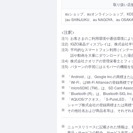
取り扱い店
auショップ、auオンラインショップ、KD
(au SHINJUKU、au NAGOYA、au OSAK
<注釈>
注1)
お客さまのご利用環境や通信環境によ
注2)
IGZO液晶ディスプレイは、株式会社
注3)
平均的なスマートフォン利用 (インテージ
話や動画を大量にダウンロードした場合
注4)
株式会社クオリアの管理栄養士とフィ
注5)
パターンの学習にはエモパーの機能を
「Android」は、Google Inc.の商標
「Wi-Fi」はWi-Fi Allianceの登録商標で
「microSDXC (TM)」は、SD Card A
「Bluetooth (R)」は、Bluetooth S
「AQUOS/アクオス」「S-Pure
シャープ株式会社の登録商標または商標
その他社名および商品名等は、それぞれ
ニュースリリースに記載された情報は、
商品・サービスの料金、サービス内容・