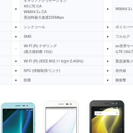
キャリアアグリゲーション
4G LTE CA
●
●
WiMAX 2+
WiMAX 2+ CA
受信時最大速度225Mbps
●
シンクコール
●
ボイスパ
●
SMS
●
フルセグ
Wi-Fi (R) テザリング
au世界サ
-
●
(最大接続数 10台)
(LTE (Vo
●
Wi-Fi (R) (IEEE 802.11 b/g/n 2.4GHz)
●
緊急速報
●
NFC (情報取得/リンク)
●
赤外線
●
防塵
●
耐衝撃