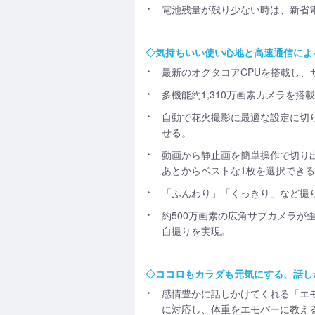
電池残量が残り少ない時は、新省
◇気持ちいい使い心地と高速通信によ
最新のオクタコアCPUを搭載し、
多機能約1,310万画素カメラを
自動で花火撮影に最適な設定に切
せる。
動画から静止画を簡単操作で切り
あとからベストな1枚を選択でき
「ふんわり」「くっきり」など撮
約500万画素の広角サブカメラ
自撮りを実現。
◇ココロもカラダも元気にする、話し
感情豊かに話しかけてくれる「エ
に対応し、体重をエモパーに教える