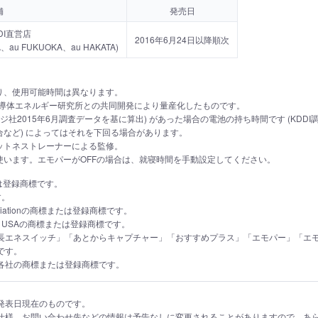
舗
発売日
DI直営店
2016年6月24日以降順次
A、au FUKUOKA、au HAKATA)
り、使用可能時間は異なります。
半導体エネルギー研究所との共同開発により量産化したものです。
社2015年6月調査データを基に算出) があった場合の電池の持ち時間です (KDDI
など) によってはそれを下回る場合があります。
ットネストレーナーによる監修。
使います。エモパーがOFFの場合は、就寝時間を手動設定してください。
または登録商標です。
す。
ssociationの商標または登録商標です。
IG, Inc. USAの商標または登録商標です。
LED」「長エネスイッチ」「あとからキャプチャー」「おすすめプラス」「エモパー」「
です。
各社の商標または登録商標です。
発表日現在のものです。
仕様、お問い合わせ先などの情報は予告なしに変更されることがありますので、あ