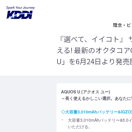
KDDIホーム
企業情報
ニュースリリ
載した「AQUOS U」を6月24日より発売開始!
U」を6月24日より発売開始!
理念・ビ
『選べて、イイコト』 
える! 最新のオクタコア
U」を6月24日より発売
AQUOS U (アクオス ユー)
～長く使えるかしこい選択。あなたに寄
◇大容量3,010mAhバッテリー&IGZ
大容量3,010mAhバッテリー&5.
いただける。