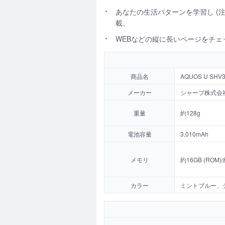
あなたの生活パターンを学習し (
載。
WEBなどの縦に長いページをチ
商品名
AQUOS U SHV
メーカー
シャープ株式会
重量
約128g
電池容量
3,010mAh
メモリ
約16GB (ROM)/
カラー
ミントブルー、