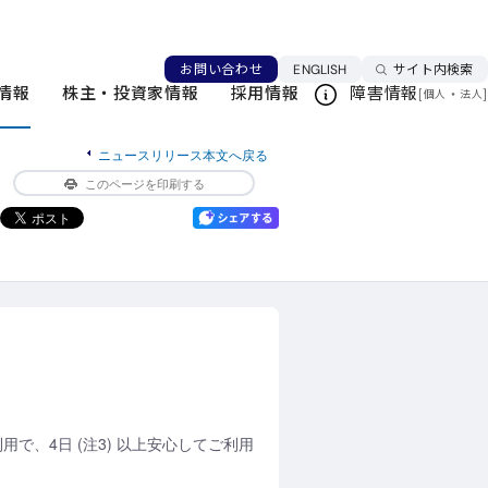
える! 最新のオクタコアCPUや省エネ機能を搭
タコアCPUや省エネ機能を搭載した「AQUOS
言語を切り替える
お問い合わせ
ENGLISH
サイト内検索
情報
株主・投資家情報
採用情報
障害情報
[
・
]
個人
法人
ニュースリリース本文へ戻る
このページを印刷する
利用で、4日 (注3) 以上安心してご利用