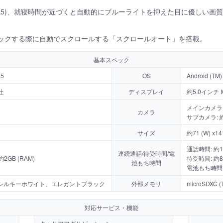
注5)、就寝時間が近づくと自動的にブルーライトを抑えた目に優しい画
ェックする際に自動でスクロールする「スクロールオート」を搭載。
基本スペック
35
OS
Android (TM)
社
ディスプレイ
約5.0インチ I
メインカメラ: 
カメラ
サブカメラ: 
サイズ
約71 (W) x141
通話時間: 約1,
連続通話/待受時間/電
約2GB (RAM)
待受時間: 約87
池もち時間
電池もち時間:
シルキーホワイト、エレガントブラック
外部メモリ
microSDXC 
対応サービス・機能