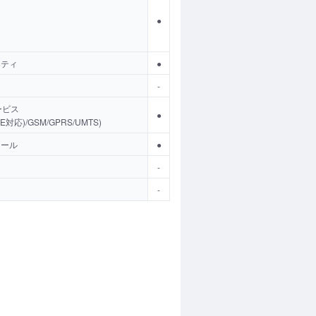
●
ーティ
●
-
ービス
●
LTE対応)/GSM/GPRS/UMTS)
メール
●
-
-