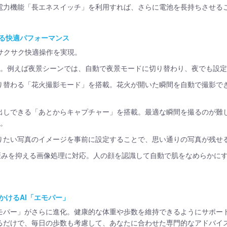
電力機能「長エネスイッチ」を利用すれば、さらに電池を長持ちさせる
る快適パフォーマンス
サクサク快適操作を実現。
搭載。例えば夜景シーンでは、自動で夜景モードに切り替わり、夜でも設
り替わる「花火撮影モード」を搭載。花火が開いた瞬間を自動で撮影で
出しできる「あとからキャプチャー」を搭載。最適な瞬間を撮るのが難
る。
りたい写真のイメージを事前に設定することで、思い通りの写真が残せ
が歪みを抑える画像処理に対応。人の顔を認識して自動で肌をなめらかに
かけるAI「エモパー」
モパー」がさらに進化。健康的な体重や歩数を維持できるようにサポー
だけで、毎日の歩数も考慮して、あなたに合わせた専門的なアドバイス (