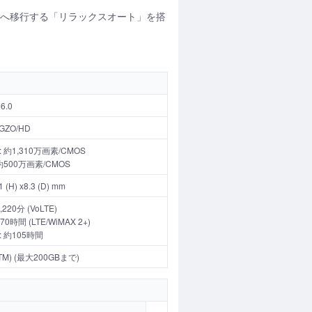
質へ移行する「リラックスオート」を搭
 6.0
GZO/HD
約1,310万画素/CMOS
約500万画素/CMOS
 (H) x8.3 (D) mm
220分 (VoLTE)
0時間 (LTE/WiMAX 2+)
 約105時間
(TM) (最大200GBまで)