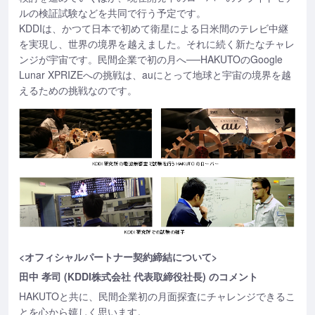
ルの検証試験などを共同で行う予定です。
KDDIは、かつて日本で初めて衛星による日米間のテレビ中継
を実現し、世界の境界を越えました。それに続く新たなチャレ
ンジが宇宙です。民間企業で初の月へ──HAKUTOのGoogle
Lunar XPRIZEへの挑戦は、auにとって地球と宇宙の境界を越
えるための挑戦なのです。
<オフィシャルパートナー契約締結について>
田中 孝司 (KDDI株式会社 代表取締役社長) のコメント
HAKUTOと共に、民間企業初の月面探査にチャレンジできるこ
とを心から嬉しく思います。