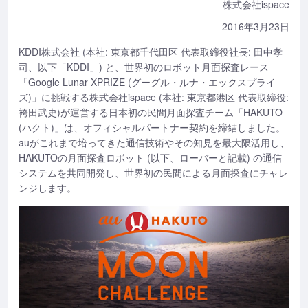
株式会社ispace
2016年3月23日
KDDI株式会社 (本社: 東京都千代田区 代表取締役社長: 田中孝
司、以下「KDDI」) と、世界初のロボット月面探査レース
「Google Lunar XPRIZE (グーグル・ルナ・エックスプライ
ズ)」に挑戦する株式会社ispace (本社: 東京都港区 代表取締役:
袴田武史)が運営する日本初の民間月面探査チーム「HAKUTO
(ハクト)」は、オフィシャルパートナー契約を締結しました。
auがこれまで培ってきた通信技術やその知見を最大限活用し、
HAKUTOの月面探査ロボット (以下、ローバーと記載) の通信
システムを共同開発し、世界初の民間による月面探査にチャレ
ンジします。