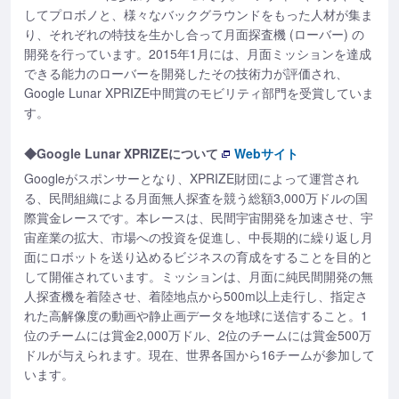
してプロボノと、様々なバックグラウンドをもった人材が集ま
り、それぞれの特技を生かし合って月面探査機 (ローバー) の
開発を行っています。2015年1月には、月面ミッションを達成
できる能力のローバーを開発したその技術力が評価され、
Google Lunar XPRIZE中間賞のモビリティ部門を受賞していま
す。
◆Google Lunar XPRIZEについて
Webサイト
Googleがスポンサーとなり、XPRIZE財団によって運営され
る、民間組織による月面無人探査を競う総額3,000万ドルの国
際賞金レースです。本レースは、民間宇宙開発を加速させ、宇
宙産業の拡大、市場への投資を促進し、中長期的に繰り返し月
面にロボットを送り込めるビジネスの育成をすることを目的と
して開催されています。ミッションは、月面に純民間開発の無
人探査機を着陸させ、着陸地点から500m以上走行し、指定さ
れた高解像度の動画や静止画データを地球に送信すること。1
位のチームには賞金2,000万ドル、2位のチームには賞金500万
ドルが与えられます。現在、世界各国から16チームが参加して
います。