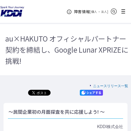
KDDIホーム
企業情報
ニュースリリース一覧
2016年
サイト内検索
メニュー
障害情報
au×HAKUTO オフィシャルパートナー契約を締結し、Google Lunar
[
・
新規ウィンドウ
]
個人
法人
XPRIZEに挑戦!
au×HAKUTO オフィシャルパートナー
契約を締結し、Google Lunar XPRIZEに
挑戦!
ニュースリリース一覧
～民間企業初の月面探査を共に応援しよう! ～
KDDI株式会社