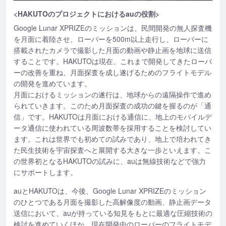
<HAKUTOのプロジェクトにおけるauの役割>
Google Lunar XPRIZEのミッションは、民間開発の無人探査機
を月面に着陸させ、ローバーを500m以上走行し、ローバーに
搭載されたカメラで撮影した月面の動画や静止画を地球に送信
することです。HAKUTOは現在、これまで開発してきたローバ
ーの改善を重ね、月面探査を成し遂げるためのフライトモデル
の開発を進めています。
月面におけるミッションの遂行は、地球からの遠隔操作で進め
られていきます。このため月面探査の成功の鍵を握るのが「通
信」です。HAKUTOは月面における通信に、地上のモバイルデ
ータ通信に使われている周波数帯を採用することを検討してい
ます。これは世界でも初めての試みであり、地上で培われてき
た民生技術を宇宙探査へと展開する大きな一歩といえます。こ
の世界初となるHAKUTOの試みに、auは無線技術などで強力
にサポートします。
auとHAKUTOは、今後、Google Lunar XPRIZEのミッション
のひとつである月面を撮影した高解像度の動画、静止画データ
送信において、auが持っている知見をもとに最適な圧縮技術の
検討を進めていくほか、現在開発中のローバーのフライトモデ