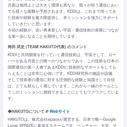
月面は地球上とは大きく環境も異なり、我々が担う通信におい
ても様々な困難が予想されます。KDDIは、これまで培ってき
た技術や経験を最大限提供し、本ミッションを強力にサポート
していきたいと思います。
今回の経験が、近い将来新しい宇宙・通信技術の発展につなが
る第一歩になることを期待しています。
袴田 武史 (TEAM HAKUTO代表) のコメント
KDDIと共同開発を行っていく通信技術は、宇宙そして、ロー
バーがある月面との唯一のつながりであり、この技術を日本の
国際通信の第一人者であるKDDIに技術的なサポートをしても
らえることは非常に心強いです。KDDI研究所の施設や設備、
そして技術者の通信に対する圧倒的な経験と知識そして自信
は、とても頼もしく感じています。これから一緒のチームとし
てこのミッションに挑戦できることにとてもワクワクしていま
す。
◆HAKUTOについて
Webサイト
HAKUTOは、株式会社ispaceが運営する、日本で唯一Google
Lunar XPRIZEに参加するチームです。ベンチャー、大学、そ