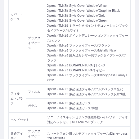
Xperia (TM) Z5 Style Cover Window/White
Xperia (TM) Z5 Style Cover Window/Graphite Black
カバー・
Xperia (TM) Z5 Style Cover Window/Gold
ケース
Xperia (TM) Z5 Style Cover Window/Green
Xperia (TM) Z5 ミラー付きポイントデコレーションブック
タイプケース/ホワイト
Xperia (TM) Z5 ポイントデコレーションブックタイプケー
ブックタ
ス/ピンク
イプケー
Xperia (TM) Z5 ブックタイプケース/ブラック
ス
Xperia (TM) Z5 ブックタイプケース/Metallic Navy
Xperia (TM) Z5 編み込みレザー調ブックタイプケース/ブ
ラック
Xperia (TM) Z5 BONAVENTURAオレンジ
Xperia (TM) Z5 BONAVENTURAネイビー
Xperia (TM) Z5 ブックタイプケース/Disney pass FamilyT
extile
Xperia (TM) Z5 液晶保護フィルム/フルスペック高光沢
フィルム
フィル
Xperia (TM) Z5 液晶保護フィルム/フルスペック反射防止
ム・ガラ
Xperia (TM) Z5 液晶保護ガラス
ス
ガラス
Xperia (TM) Z5 液晶保護ガラス/薄型
ソニーノイズキャンセリング機能搭載ハイレゾオーディオ
ヘッドセット
対応ヘッドセットMDR-NC750/ブラック
ブックタ
共通アイ
スマートフォン用マルチブックタイプケース/Disney pass
イプケー
テム
TSUMTSUM