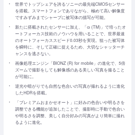
世界でトップシェアを誇るソニーの最先端CMOSセンサー
を搭載。スマートフォンでありながら、極めて高い解像度
ですみずみまでシャープに被写体の描写が可能。
新たに搭載されたセンサーに加え、「α (TM)」で培ったオ
ートフォーカス技術のノウハウを用いることで、世界最速
のオートフォーカススピード0.03秒を実現。狙った被写体
を瞬時に、そして正確に捉えるため、大切なシャッターチ
ャンスを逃さない。
画像処理エンジン「BIONZ (R) for mobile」の進化で、5倍
ズームで撮影をしても解像感のある美しい写真を撮ること
が可能に。
逆光や暗がりでも自然な色合いの写真が撮れるように進化
したHDRを搭載。
「プレミアムおまかせオート」に好みの色合いや明るさを
調整できる機能が追加したことで、撮影時に手動で色合い
や明るさを調整、美しく自分好みの写真がより簡単に撮れ
るように進化。