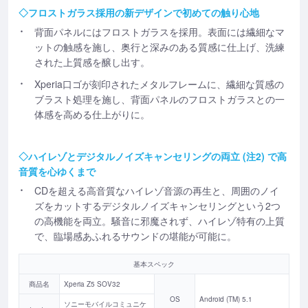
◇フロストガラス採用の新デザインで初めての触り心地
背面パネルにはフロストガラスを採用。表面には繊細なマ
ットの触感を施し、奥行と深みのある質感に仕上げ、洗練
された上質感を醸し出す。
Xperia口ゴが刻印されたメタルフレームに、繊細な質感の
ブラスト処理を施し、背面パネルのフロストガラスとの一
体感を高める仕上がりに。
◇ハイレゾとデジタルノイズキャンセリングの両立 (注2) で高
音質を心ゆくまで
CDを超える高音質なハイレゾ音源の再生と、周囲のノイ
ズをカットするデジタルノイズキャンセリングという2つ
の高機能を両立。騒音に邪魔されず、ハイレゾ特有の上質
で、臨場感あふれるサウンドの堪能が可能に。
基本スペック
商品名
Xperia Z5 SOV32
OS
Android (TM) 5.1
ソニーモバイルコミュニケ