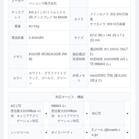
メーカー
ーションズ株式会社
ディスプ
約5.2インチ/トリルミナス
メインカメラ: 約2,300万画
レイ
(R) ディスプレイ for Mobile
カメラ
素
サブカメラ: 約510万画素
重量
約154g
約72 (W) x 146 (H) x 7.3
電池容量
2,900mAh
サイズ
(D) mm
通話時間: 約1,250分 (VoLT
約32GB (ROM)/約3GB (RA
連続通話/
E)
メモリ
M)
待受時間
待受時間: 約500時間 (4G L
TE/WiMAX 2+)
ホワイト、グラファイトブ
外部メモ
microSDXC (TM) (最大200
カラー
ラック、ゴールド、グリー
リ
GBまで)
ン
対応サービス・機能
4G LTE
WiMAX 2+
受信最大225Mbps ※1
受信最大220Mbps
●
●
VoLTE
●
キャリアアグリ
キャリアアグリ
ゲーション対応
ゲーション対応
Eメール (@ezweb.n
シンクコール
●
ボイスパーティ
●
●
e.jp)