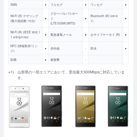
SMS
●
フルセグ
●
ワンセグ
●
グローバルパスポー
Wi-Fi (R) テザリング
Bluetooth (R) (ver.4.
●
ト
●
●
(最大接続数 10台)
1)
(LTE/GSM/UMTS)
Wi-Fi (R) (IEEE 802.1
●
緊急速報メール
●
おサイフケータイ (R)
●
1 a/b/g/n/ac)
NFC (情報取得/リン
●
赤外線
-
防水
●
ク)
防塵
●
耐衝撃
-
※1)
山形県の一部エリアにおいて、受信最大300Mbpsに対応していま
す。