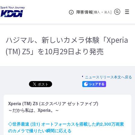
KDDIホーム
企業情報
ニュースリリース
2015年
ハジマ
サイト内検索
メニュー
障害情報
ル、新しいカメラ体験「Xperia (TM) Z5」を10月29日より発売
ハジマ
[
・
新規ウィンドウ
]
個人
法人
ル、新しいカメラ体験「Xperia (TM) Z5」を10月29日より発売
ハジマル、新しいカメラ体験「Xperia
(TM) Z5」を10月29日より発売
ニュースリリース本文へ戻る
Xperia (TM) Z5 (エクスペリア ゼットファイブ)
～だから私は、Xperia。～
◇世界最速 (注1) オートフォーカスを搭載した約2,300万画素
のカメラで撮りたい瞬間に応える