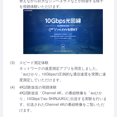
替えながら巨大なジンベエザメなどが回遊する様子
を視聴体験いただけます。
(3)
スピード測定体験
ネットワークの速度測定アプリを用意しました。
「auひかり」10Gbpsの圧倒的な通信速度を実際に速
度測定していただけます。
(4)
4K試験放送の視聴体験
4K試験放送「Channel 4K」の番組映像を「auひか
り」10Gbpsでau SHINJUKUに伝送する実験を行いま
す。伝送されたChannel 4Kの番組映像をご覧いただ
けます。