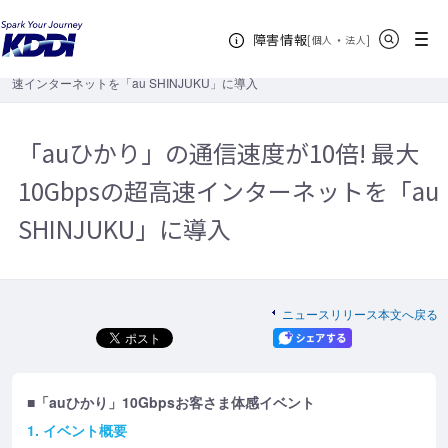
KDDIホーム
企業情報
ニュースリリース
2015年
「auひか
サイト内検索
メニュー
障害情報
り」の通信速度が10倍! 最大10Gbpsの超高速インターネットを「au
[
・
新規ウィンドウ
]
個人
法人
SHINJUKU」に導入
「auひかり」の通信速度が10倍! 最大10Gbpsの超高
速インターネットを「au SHINJUKU」に導入
「auひかり」の通信速度が10倍! 最大
10Gbpsの超高速インターネットを「au
SHINJUKU」に導入
ニュースリリース本文へ戻る
■「auひかり」10Gbpsお客さま体感イベント
1. イベント概要