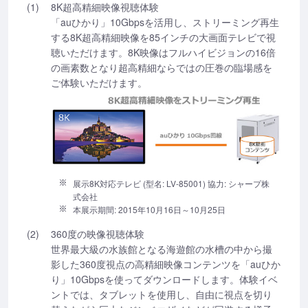
(1)
8K超高精細映像視聴体験
「auひかり」10Gbpsを活用し、ストリーミング再生
する8K超高精細映像を85インチの大画面テレビで視
聴いただけます。8K映像はフルハイビジョンの16倍
の画素数となり超高精細ならではの圧巻の臨場感を
ご体験いただけます。
展示8K対応テレビ (型名: LV-85001) 協力: シャープ株
式会社
本展示期間: 2015年10月16日～10月25日
(2)
360度の映像視聴体験
世界最大級の水族館となる海遊館の水槽の中から撮
影した360度視点の高精細映像コンテンツを「auひか
り」10Gbpsを使ってダウンロードします。体験イベ
ントでは、タブレットを使用し、自由に視点を切り