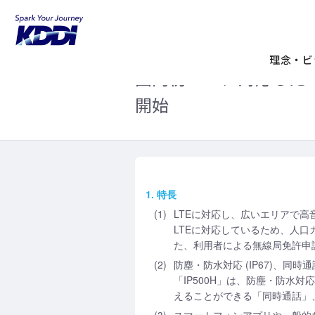
KDDIホーム
企業情報
ニュースリリ
バーおよびIP無線機を提供開始
理念・ビ
国内初! LTEに対応し
開始
1. 特長
(1)
LTEに対応し、広いエリアで高
LTEに対応しているため、人口カ
た、利用者による無線局免許申
(2)
防塵・防水対応 (IP67)、同時通
「IP500H」は、防塵・防水対
えることができる「同時通話」