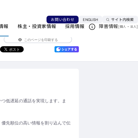
供開始
国内初! LTEに対応したIPトランシー
言語を切り替える
お問い合わせ
ENGLISH
サイト内検索
情報
株主・投資家情報
採用情報
障害情報
[
・
]
個人
法人
ニュースリリース本文へ戻る
このページを印刷する
音質かつ低遅延の通話を実現します。ま
また、優先順位の高い情報を割り込んで伝