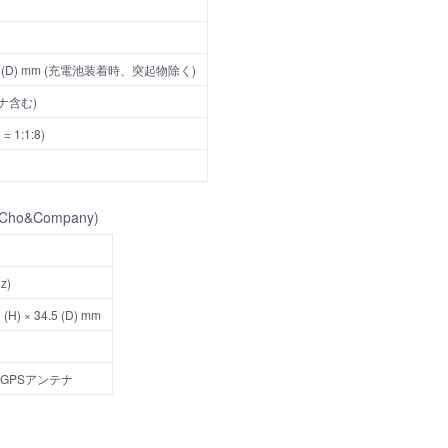
× 25.9 (D) mm (充電池装着時、突起物除く)
ナ含む)
 1:1:8)
 Cho&Company)
z)
 (H) × 34.5 (D) mm
x2 GPSアンテナ