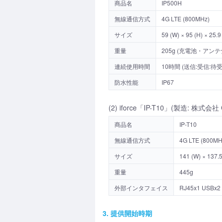
商品名
IP500H
無線通信方式
4G LTE (800MHz)
サイズ
59 (W) × 95 (H) 
重量
205g (充電池・アンテ
連続使用時間
10時間 (送信:受信:待受 =
防水性能
IP67
(2) iforce「IP-T10」(製造: 株式会社
商品名
IP-T10
無線通信方式
4G LTE (800MH
サイズ
141 (W) × 137.5
重量
445g
外部インタフェイス
RJ45x1 USB
3. 提供開始時期