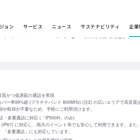
ース
2015年
国内初! LTEに対応したIPトランシーバーおよびIP無線機を提
ジョン
サービス
ニュース
サステナビリティ
企業
たIPトランシーバーおよびIP無線機を提供
音質かつ低遅延の通話を実現
バー率99%超 (プラチナバンド 800MHz) (注2) の広いエリアで高
請や取得が不要なため、手軽にご利用頂けます。
話・多重通話に対応 (「IP500H」のみ)
応 (IP67) に対応し、雨天のイベント等でも安心して利用できます。
、「多重通話」にも対応しています。