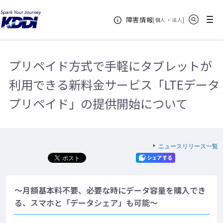
KDDIホーム
企業情報
ニュースリリース一覧
2014年
プリ
サイト内検索
メニュー
障害情報
ペイド方式で手軽にタブレットが利用できる新料金サービス「LTEデータプリ
[
・
新規ウィンドウ
]
個人
法人
ペイド」の提供開始について
プリペイド方式で手軽にタブレットが
利用できる新料金サービス「LTEデータ
プリペイド」の提供開始について
ニュースリリース一覧
～月額基本料不要、必要な時にデータ容量を購入でき
る、スマホと「データシェア」も可能～