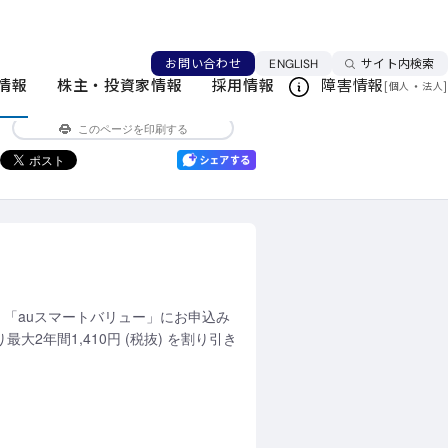
て適用条件を拡大
「auスマートバリュー」
言語を切り替える
お問い合わせ
ENGLISH
サイト内検索
情報
株主・投資家情報
採用情報
障害情報
[
・
]
個人
法人
ニュースリリース本文へ戻る
このページを印刷する
き、「auスマートバリュー」にお申込み
2年間1,410円 (税抜) を割り引き