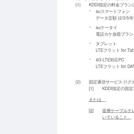
(1)
KDDI指定の料金プラン
auスマートフォン
データ定額 (2/3/5/
auケータイ
電話カケ放題プラン 
タブレット
LTEフラット for Tab/
4G LTE対応PC
LTEフラット for DAT
(2)
固定通信サービス (1グル
[1]
KDDI指定の固
または、
[2]
提携ケーブルテ
いていること。