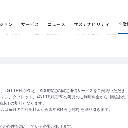
ース
2014年
「auスマートバリュー」 新たに11社の提携CATV事業者に
拡大
ジョン
サービス
ニュース
サステナビリティ
企業
 新たに11社の提携CATV事業者にて適
、4G LTE対応PCと、KDDI指定の固定通信サービスをご契約いただ
ン、タブレット、4G LTE対応PCの毎月のご利用料金から1回線あたり最大
(税抜) の割引となります。
合は毎月のご利用料金から永年934円 (税抜) を割り引きます。
おける全ての条件を満たしている必要があります。