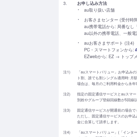
3.
お申し込み方法
au取り扱い店舗
お客さまセンター (受付時間 9
au携帯電話から: 局番なし「
au以外の携帯電話、一般電話か
auお客さまサポート (注4)
PC・スマートフォンから:
EZwebから: EZ → ト
注1)
「auスマートバリュー」お申込み
ト割、誰でも割シングル適用時: 月額基
場合は、毎月のご利用料金から永年93
注2)
指定の固定通信サービスとauスマー
別姓やグループ登録回線数が5回線
注3)
固定通信サービスが開通前の場合で
ただし、固定通信サービスのお申込み
金に合算して請求します。
注4)
「auスマートバリュー」(「インタ