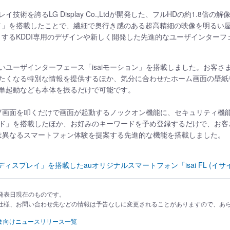
イ技術を誇るLG Display Co.,Ltdが開発した、フルHDの約1.8倍の
プレイ」を搭載したことで、繊細で奥行き感のある超高精細の映像を明る
トするKDDI専用のデザインや新しく開発した先進的なユーザインターフ
いユーザインターフェース「isaiモーション」を搭載しました。お客さ
たくなる特別な情報を提供するほか、気分に合わせたホーム画面の壁紙
単起動なども本体を振るだけで可能です。
リープ画面を叩くだけで画面が起動するノックオン機能に、セキュリティ機
ド」を搭載したほか、お好みのキーワードを予め登録するだけで、お客
とは異なるスマートフォン体験を提案する先進的な機能を搭載しました。
ィスプレイ」を搭載したauオリジナルスマートフォン「isai FL (イサ
発表日現在のものです。
仕様、お問い合わせ先などの情報は予告なしに変更されることがありますので、あ
ま向けニュースリリース一覧