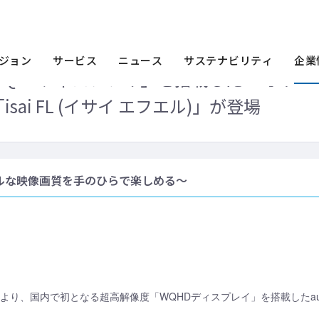
ース一覧
2014年
国内初、超高解像度「WQHDディスプレイ」を搭載したauオ
ジョン
サービス
ニュース
サステナビリティ
企業
QHDディスプレイ」を搭載したauオリ
ai FL (イサイ エフエル)」が登場
リアルな映像画質を手のひらで楽しめる～
下旬より、国内で初となる超高解像度「WQHDディスプレイ」を搭載したau