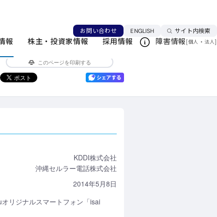
リジナルスマートフォン「isai FL (イサイ
言語を切り替える
お問い合わせ
ENGLISH
サイト内検索
情報
株主・投資家情報
採用情報
障害情報
[
・
]
個人
法人
ニュースリリース一覧
このページを印刷する
KDDI株式会社
沖縄セルラー電話株式会社
2014年5月8日
オリジナルスマートフォン「isai