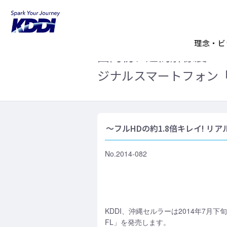
KDDIホーム
企業情報
ニュースリリ
エフエル)」が登場
理念・ビ
国内初、超高解像度「W
ジナルスマートフォン「is
～フルHDの約1.8倍キレイ! 
No.2014-082
KDDI、沖縄セルラーは2014年7月
FL」を発売します。