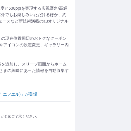
解像度と538ppiを実現する広視野角/高輝
い屋外でもお楽しみいただけるほか、約
ェースなど新技術満載のauオリジナル
まの現在位置周辺のおトクなクーポン
やアイコンの設定変更、ギャラリー内
能を追加し、スリープ画面からホーム
さまの興味にあった情報を自動収集す
イ エフエル)」が登場
らかじめご了承ください。