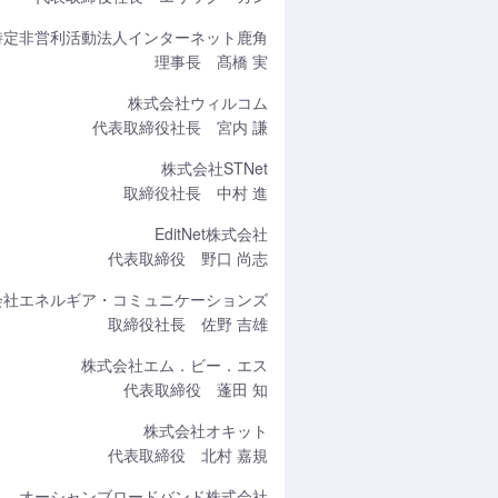
特定非営利活動法人インターネット鹿角
理事長 髙橋 実
株式会社ウィルコム
代表取締役社長 宮内 謙
株式会社STNet
取締役社長 中村 進
EditNet株式会社
代表取締役 野口 尚志
会社エネルギア・コミュニケーションズ
取締役社長 佐野 吉雄
株式会社エム．ビー．エス
代表取締役 蓬田 知
株式会社オキット
代表取締役 北村 嘉規
オーシャンブロードバンド株式会社