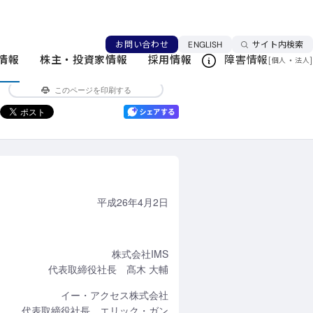
いての連名要望書の提出について
2020年代
言語を切り替える
お問い合わせ
ENGLISH
サイト内検索
情報
株主・投資家情報
採用情報
障害情報
[
・
]
個人
法人
ニュースリリース本文へ戻る
このページを印刷する
平成26年4月2日
株式会社IMS
代表取締役社長 髙木 大輔
イー・アクセス株式会社
代表取締役社長 エリック・ガン