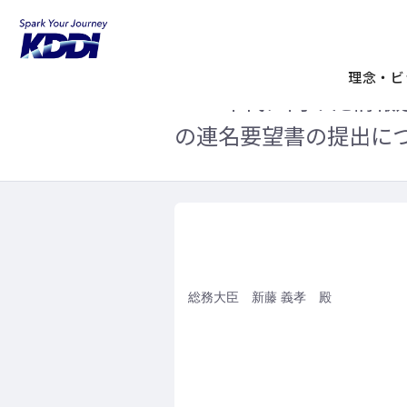
KDDIホーム
企業情報
ニュースリリ
に向けた情報通信政策の在り方に関する検討に
理念・ビ
2020年代に向けた情
の連名要望書の提出に
総務大臣 新藤 義孝 殿