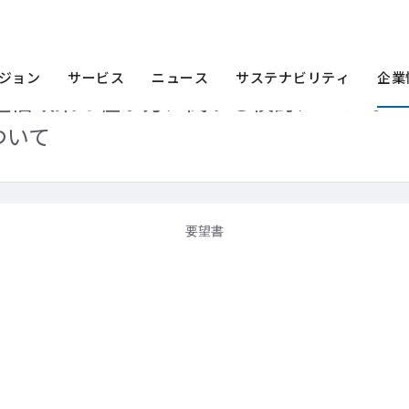
ース
2014年
2020年代に向けた情報通信政策の在り方に関する検討につ
ついての連名要望書の提出について
ジョン
サービス
ニュース
サステナビリティ
企業
報通信政策の在り方に関する検討について
ついて
要望書