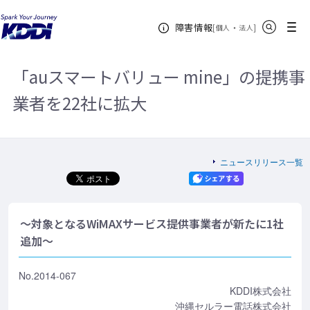
KDDIホーム
企業情報
ニュースリリース一覧
2014年
「au
サイト内検索
メニュー
障害情報
スマートバリュー mine」の提携事業者を22社に拡大
[
・
新規ウィンドウ
]
個人
法人
「auスマートバリュー mine」の提携事
業者を22社に拡大
ニュースリリース一覧
～対象となるWiMAXサービス提供事業者が新たに1社
追加～
No.2014-067
KDDI株式会社
沖縄セルラー電話株式会社