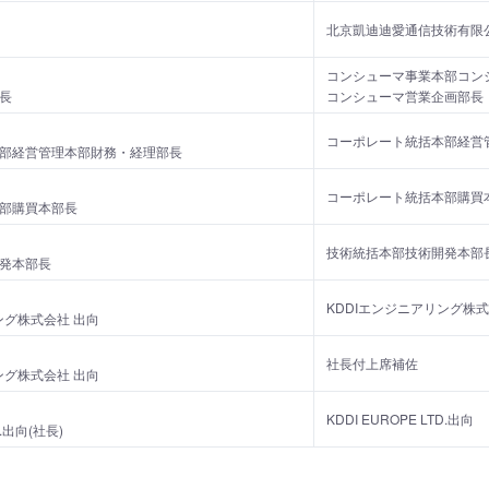
北京凱迪迪愛通信技術有限公司
コンシューマ事業本部コン
長
コンシューマ営業企画部長
コーポレート統括本部経営
部経営管理本部財務・経理部長
コーポレート統括本部購買
部購買本部長
技術統括本部技術開発本部
発本部長
KDDIエンジニアリング株式
ング株式会社 出向
社長付上席補佐
ング株式会社 出向
KDDI EUROPE LTD.出向
D.出向(社長)