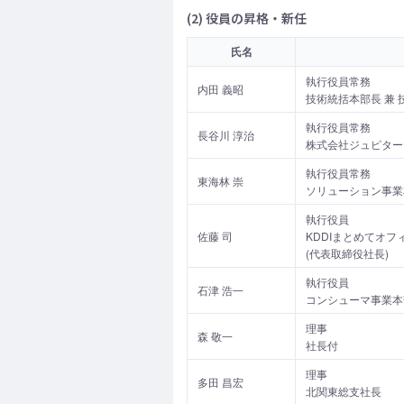
(2) 役員の昇格・新任
氏名
執行役員常務
内田 義昭
技術統括本部長 兼
執行役員常務
長谷川 淳治
株式会社ジュピター
執行役員常務
東海林 崇
ソリューション事業
執行役員
佐藤 司
KDDIまとめてオフ
(代表取締役社長)
執行役員
石津 浩一
コンシューマ事業本
理事
森 敬一
社長付
理事
多田 昌宏
北関東総支社長