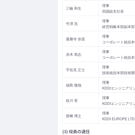
理事
三輪 和生
四国総支社長
理事
竹澤 浩
経営戦略本部副本部
理事
最勝寺 奈苗
コーポレート統括本
理事
赤木 篤志
コーポレート統括本
理事
宇佐見 正士
技術統括本部技術開
理事
福島 徹哉
KDDIエンジニアリ
理事
枝川 登
KDDIエンジニアリ
理事
曽雌 博之
KDDI EUROPE LT
(3) 役員の退任