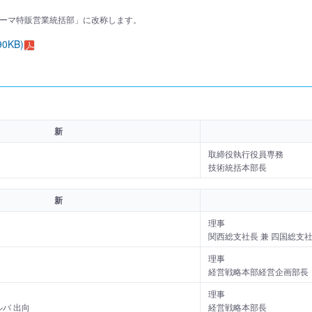
ーマ特販営業統括部」に改称します。
0KB)
新
取締役執行役員専務
技術統括本部長
新
理事
関西総支社長 兼 四国総支
理事
経営戦略本部経営企画部長
理事
ルバ 出向
経営戦略本部長