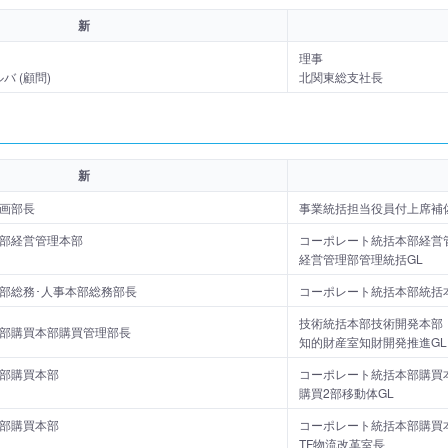
新
理事
バ (顧問)
北関東総支社長
新
画部長
事業統括担当役員付上席補
部経営管理本部
コーポレート統括本部経営
経営管理部管理統括GL
部総務･人事本部総務部長
コーポレート統括本部統括
技術統括本部技術開発本部
部購買本部購買管理部長
知的財産室知財開発推進GL
部購買本部
コーポレート統括本部購買
購買2部移動体GL
部購買本部
コーポレート統括本部購買
TF物流改革室長