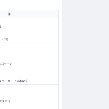
旧
長
 出向
会社 出向
タマーサービス本部長
技術本部