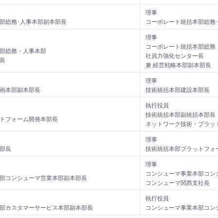
理事
部総務･人事本部副本部長
コーポレート統括本部総務
理事
コーポレート統括本部総務
部総務・人事本部
社員力強化センター長
長
兼 経営戦略本部副本部長
理事
画本部副本部長
技術統括本部建設本部長
執行役員
技術統括本部副統括本部長
トフォーム開発本部長
ネットワーク技術・プラッ
理事
部長
技術統括本部プラットフォ
理事
コンシューマ事業本部コン
部コンシューマ営業本部副本部長
コンシューマ関西支社長
執行役員
部カスタマーサービス本部副本部長
コンシューマ事業本部コン