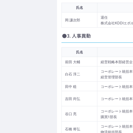
氏名
退任
岡 謙次郎
株式会社KDDIエボル
●3. 人事異動
氏名
前田 大輔
経営戦略本部経営企
コーポレート統括本
白石 淳二
経営管理部長
田中 稔
コーポレート統括本
吉田 尚弘
コーポレート統括本
コーポレート統括本
谷口 亮
購買1部長
コーポレート統括本
石橋 将弘
物流統括部長