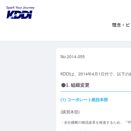
KDDIホーム
企業情報
ニュースリリ
組織変更および人事異
理念・ビ
No.2014-055
KDDIは、2014年4月1日付で、以
●1. 組織変更
(1) コーポレート統括本部
(購買本部)
・全社横断の物流改革を推進するため、「T