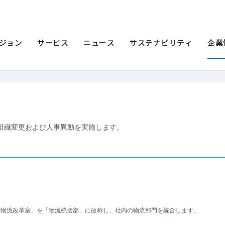
ース一覧
2014年
組織変更および人事異動について
動について
ジョン
サービス
ニュース
サステナビリティ
企業
下の組織変更および人事異動を実施します。
F物流改革室」を「物流統括部」に改称し、社内の物流部門を統合します。