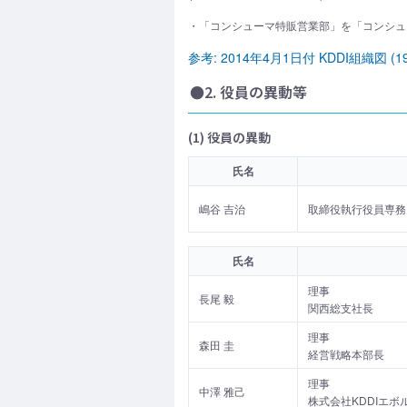
・「コンシューマ特販営業部」を「コンシュ
参考: 2014年4月1日付 KDDI組織図 (19
●2. 役員の異動等
(1) 役員の異動
氏名
嶋谷 吉治
取締役執行役員専務
氏名
理事
長尾 毅
関西総支社長
理事
森田 圭
経営戦略本部長
理事
中澤 雅己
株式会社KDDIエボ