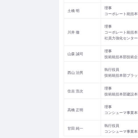
理事
土橋 明
コーポレート統括本
理事
川井 徹
コーポレート統括本
社員力強化センター
理事
山森 誠司
技術統括本部技術企
執行役員
西山 治男
技術統括本部プラッ
理事
住吉 浩次
技術統括本部建設本
理事
高橋 正明
コンシューマ事業本
執行役員
甘田 純一
コンシューマ事業本