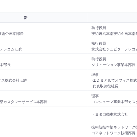
新
執行役員
 技術企画本部長
技術統括本部技術企画本部
執行役員
テレコム 出向
株式会社ジュピターテレコム
執行役員
本部長
ソリューション事業本部長
理事
ィス株式会社 出向
KDDIまとめてオフィス株式
(代表取締役社長)
理事
部カスタマーサービス本部長
コンシューマ事業本部カス
トヨタ自動車株式会社
技術統括本部ネットワーク
コアネットワーク技術部長