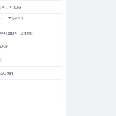
 出向 (社長)
シューマ営業本部
管理本部財務・経理部長
本部長
長
会社 出向