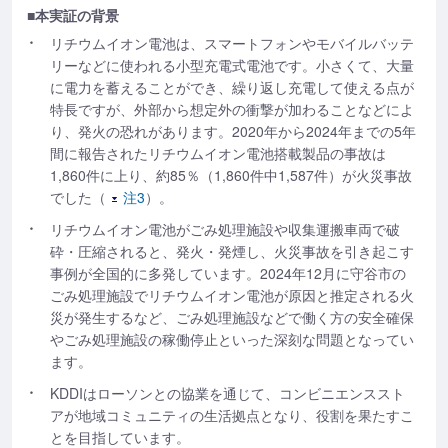
■本実証の背景
リチウムイオン電池は、スマートフォンやモバイルバッテ
リーなどに使われる小型充電式電池です。小さくて、大量
に電力を蓄えることができ、繰り返し充電して使える点が
特長ですが、外部から想定外の衝撃が加わることなどによ
り、発火の恐れがあります。2020年から2024年までの5年
間に報告されたリチウムイオン電池搭載製品の事故は
1,860件に上り、約85％（1,860件中1,587件）が火災事故
でした（
注3
）。
リチウムイオン電池がごみ処理施設や収集運搬車両で破
砕・圧縮されると、発火・発煙し、火災事故を引き起こす
事例が全国的に多発しています。2024年12月に守谷市の
ごみ処理施設でリチウムイオン電池が原因と推定される火
災が発生するなど、ごみ処理施設などで働く方の安全確保
やごみ処理施設の稼働停止といった深刻な問題となってい
ます。
KDDIはローソンとの協業を通じて、コンビニエンススト
アが地域コミュニティの生活拠点となり、役割を果たすこ
とを目指しています。