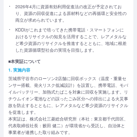
2026年4月に資源有効利用促進法の改正が予定されてお
り、資源の回収促進による原材料などの再循環と安全性の
両立が求められています。
KDDIがこれまで培ってきた携帯電話・スマートフォンに
おけるリサイクルの知見を活用することで、レアメタルな
ど希少資源のリサイクルを推進するとともに、地域に根差
した資源循環型社会の実現を目指します。
■本実証について
1. 実施内容
茨城県守谷市のローソン2店舗に回収ボックス（温度・重量セ
ンサー搭載、発火リスク低減設計）を設置し、携帯電話、モバ
イルバッテリー、加熱式たばこを対象に回収を実施します。リ
チウムイオン電池などの誤ったごみ区分への排出による火災事
故を防止するとともに、レアメタルなど希少資源のリサイクル
を促進します。
本実証は、株式会社三菱総合研究所（本社：東京都千代田区、
代表取締役社長：籔田 健二）が環境省から受託し、自治体と
事業者が連携した取り組みです。