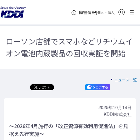
KDDIホーム
企業情報
サステナビリティ
サステナビリティニュ
サイト内検索
メニュー
障害情報
ース
2025年
ローソン店舗でスマホなどリチウムイオン電池内蔵製
[
・
新規ウィンドウ
]
個人
法人
品の回収実証を開始
ローソン店舗でスマホなどリチウムイ
オン電池内蔵製品の回収実証を開始
ニュース一覧
2025年10月14日
KDDI株式会社
～2026年4月施行の「改正資源有効利用促進法」を見
据え先行実施～