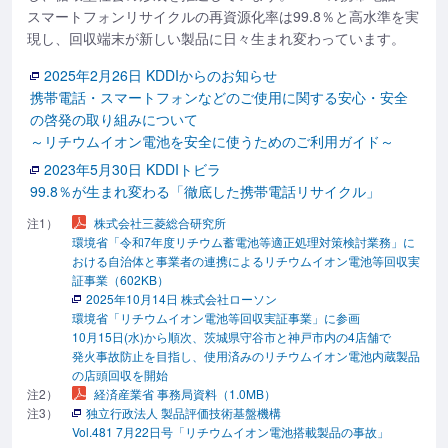
スマートフォンリサイクルの再資源化率は99.8％と高水準を実
現し、回収端末が新しい製品に日々生まれ変わっています。
2025年2月26日 KDDIからのお知らせ
携帯電話・スマートフォンなどのご使用に関する安心・安全
の啓発の取り組みについて
～リチウムイオン電池を安全に使うためのご利用ガイド～
2023年5月30日 KDDIトビラ
99.8％が生まれ変わる「徹底した携帯電話リサイクル」
注1）
株式会社三菱総合研究所
環境省「令和7年度リチウム蓄電池等適正処理対策検討業務」に
おける自治体と事業者の連携によるリチウムイオン電池等回収実
証事業（602KB）
2025年10月14日 株式会社ローソン
環境省「リチウムイオン電池等回収実証事業」に参画
10月15日(水)から順次、茨城県守谷市と神戸市内の4店舗で
発火事故防止を目指し、使用済みのリチウムイオン電池内蔵製品
の店頭回収を開始
注2）
経済産業省 事務局資料（1.0MB）
注3）
独立行政法人 製品評価技術基盤機構
Vol.481 7月22日号「リチウムイオン電池搭載製品の事故」