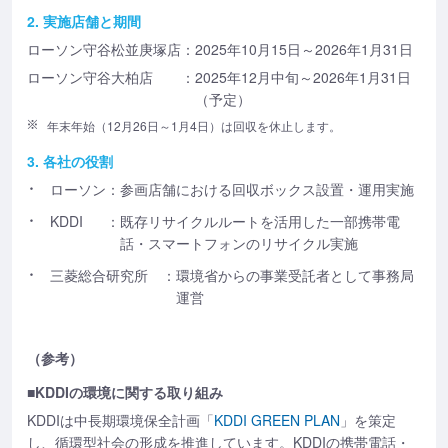
2. 実施店舗と期間
ローソン守谷松並庚塚店
：2025年10月15日～2026年1月31日
ローソン守谷大柏店
：2025年12月中旬～2026年1月31日
（予定）
年末年始（12月26日～1月4日）は回収を休止します。
3. 各社の役割
ローソン
：参画店舗における回収ボックス設置・運用実施
KDDI
：既存リサイクルルートを活用した一部携帯電
話・スマートフォンのリサイクル実施
三菱総合研究所
：環境省からの事業受託者として事務局
運営
（参考）
■KDDIの環境に関する取り組み
KDDIは中長期環境保全計画「
KDDI GREEN PLAN
」を策定
し、循環型社会の形成を推進しています。KDDIの携帯電話・