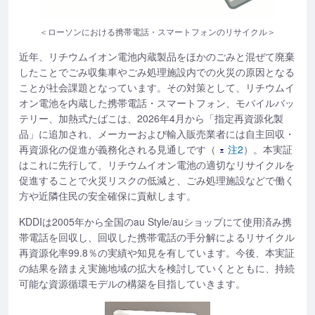
＜ローソンにおける携帯電話・スマートフォンのリサイクル＞
近年、リチウムイオン電池内蔵製品をほかのごみと混ぜて廃棄
したことでごみ収集車やごみ処理施設内での火災の原因となる
ことが社会課題となっています。その対策として、リチウムイ
オン電池を内蔵した携帯電話・スマートフォン、モバイルバッ
テリー、加熱式たばこは、2026年4月から「指定再資源化製
品」に追加され、メーカーおよび輸入販売業者には自主回収・
再資源化の促進が義務化される見通しです（
注2
）。本実証
はこれに先行して、リチウムイオン電池の適切なリサイクルを
促進することで火災リスクの低減と、ごみ処理施設などで働く
方や近隣住民の安全確保に貢献します。
KDDIは2005年から全国のau Style/auショップにて使用済み携
帯電話を回収し、回収した携帯電話の手分解によるリサイクル
再資源化率99.8％の実績や知見を有しています。今後、本実証
の結果を踏まえ実施地域の拡大を検討していくとともに、持続
可能な資源循環モデルの構築を目指していきます。