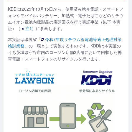
KDDIは2025年10月15日から、使用済み携帯電話・スマートフ
ォンやモバイルバッテリー、加熱式・電子たばこなどのリチウ
ムイオン電池内蔵製品の店頭回収を行う実証事業（以下 本実
証）（
注1
）に参画します。
本実証は環境省「
令和7年度リチウム蓄電池等適正処理対策
検討業務
」の一環として実施するものです。KDDIは本実証の
うち茨城県守谷市内のローソン店舗2店舗において回収した携
帯電話・スマートフォンのリサイクルを行います。