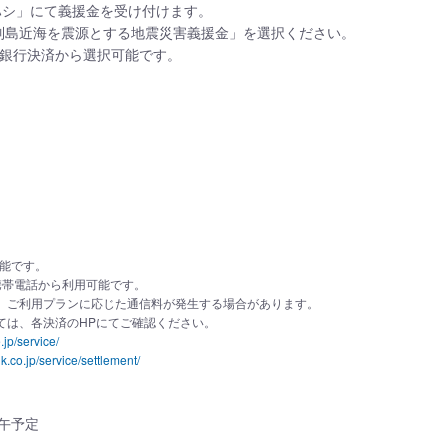
ハシ」にて義援金を受け付けます。
列島近海を震源とする地震災害義援金」を選択ください。
ん銀行決済から選択可能です。
可能です。
携帯電話から利用可能です。
、ご利用プランに応じた通信料が発生する場合があります。
ては、各決済のHPにてご確認ください。
.jp/service/
k.co.jp/service/settlement/
正午予定