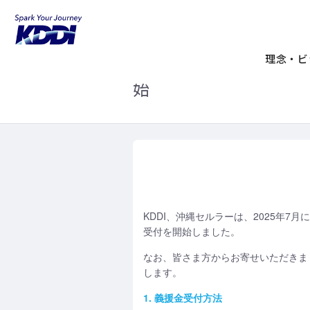
KDDIホーム
企業情報
サステナビリ
令和7年トカラ列島近
理念・ビ
始
KDDI、沖縄セルラーは、2025年
受付を開始しました。
なお、皆さま方からお寄せいただきま
します。
1. 義援金受付方法