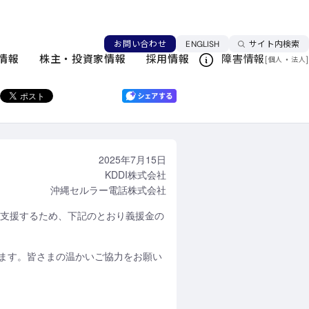
源とする地震災害義援金受付を開始
言語を切り替える
お問い合わせ
ENGLISH
サイト内検索
ニュース一覧
情報
株主・投資家情報
採用情報
障害情報
[
・
]
個人
法人
このページを印刷する
2025年7月15日
KDDI株式会社
沖縄セルラー電話株式会社
を支援するため、下記のとおり義援金の
ます。皆さまの温かいご協力をお願い