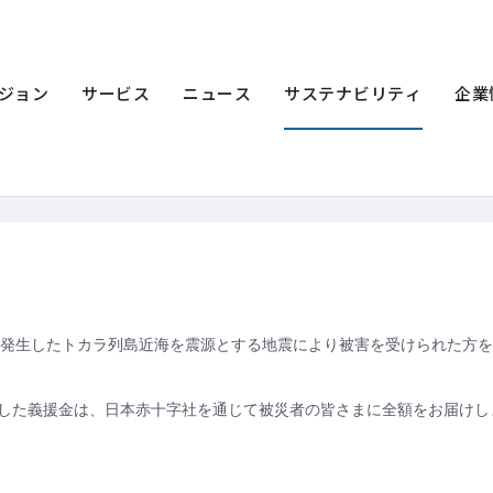
ティ
サステナビリティニュース
2025年
令和7年トカラ列島近海を震
海を震源とする地震災害義援金受付を開
ジョン
サービス
ニュース
サステナビリティ
企業
7月に発生したトカラ列島近海を震源とする地震により被害を受けられた方
した義援金は、日本赤十字社を通じて被災者の皆さまに全額をお届けし