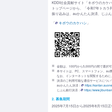
KDDI社会貢献サイト「キボウのカケ
トップページから、「令和7年トカラ
振り込みは、auかんたん決済、じぶ
「
キボウのカケハシ
」
金額は、100円から5,000円の間で選択
本サイトは、PC、スマートフォン、au
なお、インターネットを閲覧するために
決済のご利用可能な通信サービスについ
auかんたん決済：
https://kantan.auone
じぶん銀行決済：
https://www.jibunban
2. 募集期間
2025年7月15日から2025年8月15日