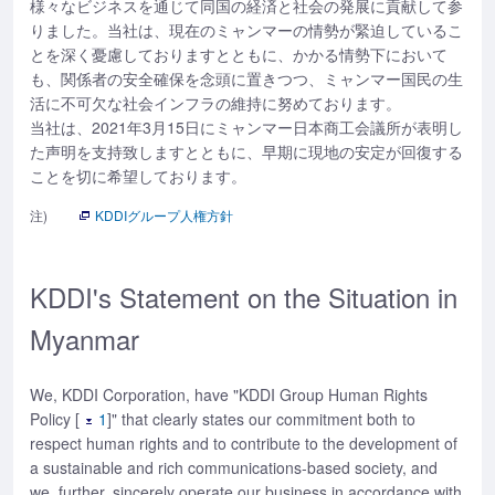
様々なビジネスを通じて同国の経済と社会の発展に貢献して参
りました。当社は、現在のミャンマーの情勢が緊迫しているこ
とを深く憂慮しておりますとともに、かかる情勢下において
も、関係者の安全確保を念頭に置きつつ、ミャンマー国民の生
活に不可欠な社会インフラの維持に努めております。
当社は、2021年3月15日にミャンマー日本商工会議所が表明し
た声明を支持致しますとともに、早期に現地の安定が回復する
ことを切に希望しております。
注)
KDDIグループ人権方針
KDDI's Statement on the Situation in
Myanmar
We, KDDI Corporation, have "KDDI Group Human Rights
Policy [
1
]" that clearly states our commitment both to
respect human rights and to contribute to the development of
a sustainable and rich communications-based society, and
we, further, sincerely operate our business in accordance with