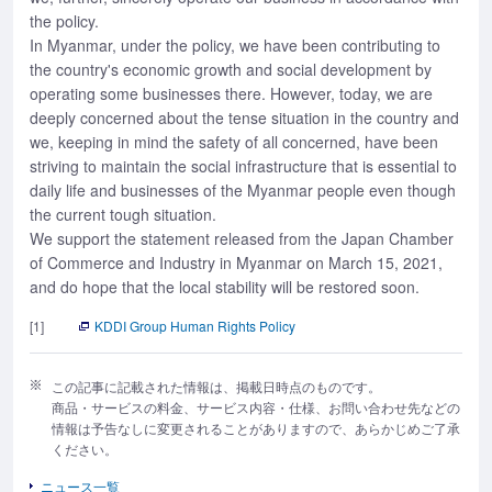
the policy.
In Myanmar, under the policy, we have been contributing to
the country's economic growth and social development by
operating some businesses there. However, today, we are
deeply concerned about the tense situation in the country and
we, keeping in mind the safety of all concerned, have been
striving to maintain the social infrastructure that is essential to
daily life and businesses of the Myanmar people even though
the current tough situation.
We support the statement released from the Japan Chamber
of Commerce and Industry in Myanmar on March 15, 2021,
and do hope that the local stability will be restored soon.
[1]
KDDI Group Human Rights Policy
この記事に記載された情報は、掲載日時点のものです。
商品・サービスの料金、サービス内容・仕様、お問い合わせ先などの
情報は予告なしに変更されることがありますので、あらかじめご了承
ください。
ニュース一覧