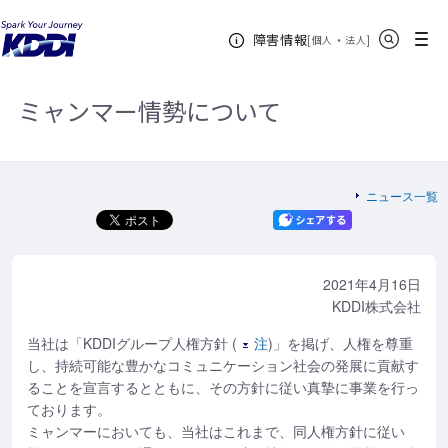
KDDIホーム
企業情報
サステナビリティ
サステナビリティニュ
サイト内検索
メニュー
障害情報
ース
2021年
ミャンマー情勢について
[
・
新規ウィンドウ
]
個人
法人
ミャンマー情勢について
ニュース一覧
2021年4月16日
KDDI株式会社
当社は「KDDIグループ人権方針 (
注
)」を掲げ、人権を尊重
し、持続可能な豊かなコミュニケーション社会の発展に貢献す
ることを宣言するとともに、その方針に従い真摯に事業を行っ
ております。
ミャンマーにおいても、当社はこれまで、同人権方針に従い