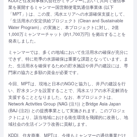
KDDIと住友商事株式会社がミャンマーにおいて共同で通信事
業を展開するミャンマー国営郵便電気通信事業体 (以下
「MPT」) は、この度、渇水エリアへの水源確保支援として、
「生活用水の安定供給プロジェクト (Clean and Sustainable
Water Program)」の実施と、本プロジェクトに対し、2億
1,000万ミャンマーチャット (約1,700万円) を拠出することを
発表しました。
ミャンマーでは、多くの地域において生活用水の確保が充分に
できず、特に乾季の水源確保は重要な課題となっています。ま
た、生活用水を確保するための貯水施設や井戸の建設には、専
門家の協力と多額の資金が必要です。
今回、MPTは、現地と日本のNGOと協力し、井戸の建設を行
い、貯水タンクを設置することで、渇水エリアの水不足解消を
支援することとなりました。なお、本プロジェクトは、
Network Activities Group (NAG (注1)) とBridge Asia Japan
(BAJ (注2)) との提携事業として実施されます。このプロジェ
クトにより、該当地域における衛生環境を飛躍的に改善し、地
域社会の生活インフラ改善に貢献します。
KDDI、住友商事、MPTは、今後もミャンマーの通信事業だけ