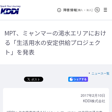
KDDIホーム
企業情報
サステナビリティ
サステナビリティニュ
サイト内検索
メニュー
障害情報
ース
2017年
MPT、ミャンマーの渇水エリアにおける「生活用水の
[
・
新規ウィンドウ
]
個人
法人
安定供給プロジェクト」を発表
MPT、ミャンマーの渇水エリアにおけ
る「生活用水の安定供給プロジェク
ト」を発表
ニュース一覧
2017年2月10日
KDDI株式会社