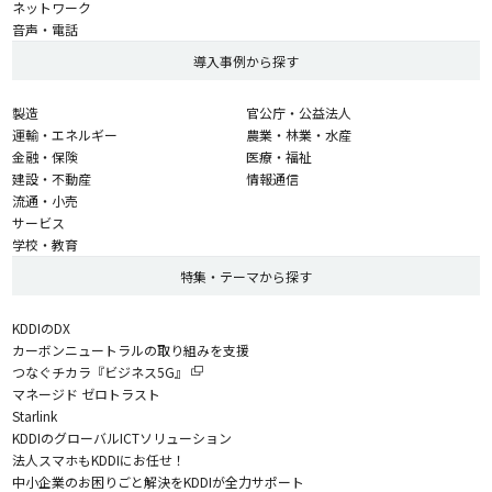
ネットワーク
音声・電話
導入事例から探す
製造
官公庁・公益法人
運輸・エネルギー
農業・林業・水産
金融・保険
医療・福祉
建設・不動産
情報通信
流通・小売
サービス
学校・教育
特集・テーマから探す
KDDIのDX
カーボンニュートラルの取り組みを支援
つなぐチカラ『ビジネス5G』
マネージド ゼロトラスト
Starlink
KDDIのグローバルICTソリューション
法人スマホもKDDIにお任せ！
中小企業のお困りごと解決をKDDIが全力サポート