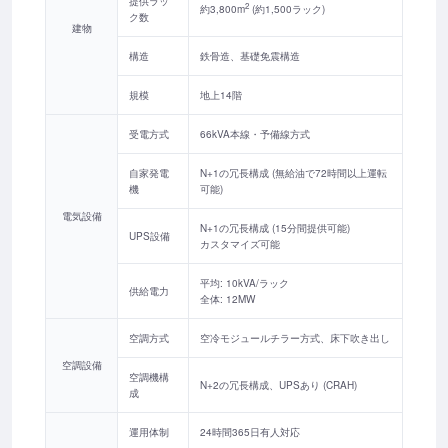
提供ラッ
2
約3,800m
(約1,500ラック)
ク数
建物
構造
鉄骨造、基礎免震構造
規模
地上14階
受電方式
66kVA本線・予備線方式
自家発電
N+1の冗長構成 (無給油で72時間以上運転
機
可能)
電気設備
N+1の冗長構成 (15分間提供可能)
UPS設備
カスタマイズ可能
平均: 10kVA/ラック
供給電力
全体: 12MW
空調方式
空冷モジュールチラー方式、床下吹き出し
空調設備
空調機構
N+2の冗長構成、UPSあり (CRAH)
成
運用体制
24時間365日有人対応