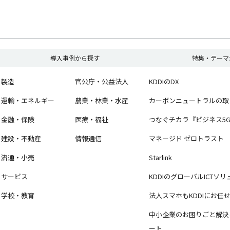
導入事例から探す
特集・テーマ
製造
官公庁・公益法人
KDDIのDX
運輸・エネルギー
農業・林業・水産
カーボンニュートラルの取
金融・保険
医療・福祉
つなぐチカラ『ビジネス5
建設・不動産
情報通信
マネージド ゼロトラスト
流通・小売
Starlink
サービス
KDDIのグローバルICTソ
学校・教育
法人スマホもKDDIにお任
中小企業のお困りごと解決を
ート