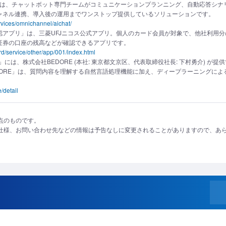
hat」は、チャットボット専門チームがコミュニケーションプランニング、自動応答シナ
チャネル連携、導入後の運用までワンストップ提供しているソリューションです。
rvices/omnichannel/aichat/
認アプリ」は、三菱UFJニコス公式アプリ。個人のカード会員が対象で、他社利用
証券の口座の残高などが確認できるアプリです。
rd/service/other/app/001/index.html
」には、株式会社BEDORE (本社: 東京都文京区、代表取締役社長: 下村勇介) が
EDORE」は、質問内容を理解する自然言語処理機能に加え、ディープラーニングに
/detail
点のものです。
仕様、お問い合わせ先などの情報は予告なしに変更されることがありますので、あ