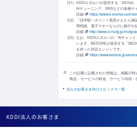
注1)
KDDIエボルバが提供する「AIC
AIチューニング、SNSなどの各種
詳細:
https://www.k-evolva.com/se
注2)
「請求額・ポイント残高かんたん確
用明細、電子マネーならびに銀行や
詳細:
http://www.cr.mufg.jp/mufgca
注3)
なお、KDDIエボルバの「AIチャット
います。BEDOREが提供する「B
を持った対話エンジンです。
詳細:
https://www.bedore.jp/service
この記事に記載された情報は、掲載日時
商品・サービスの料金、サービス内容・
法人のお客さま向けトピックス一覧
KDDI法人のお客さま