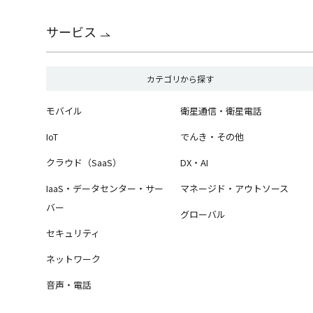
サービス
カテゴリから探す
モバイル
衛星通信・衛星電話
IoT
でんき・その他
クラウド（SaaS）
DX・AI
IaaS・データセンター・サー
マネージド・アウトソース
バー
グローバル
セキュリティ
ネットワーク
音声・電話