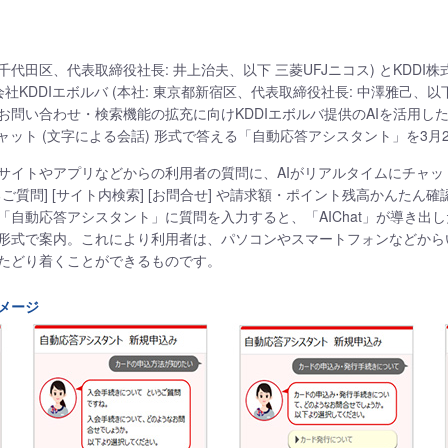
都千代田区、代表取締役社長: 井上治夫、以下 三菱UFJニコス) とKDDI株
会社KDDIエボルバ (本社: 東京都新宿区、代表取締役社長: 中澤雅己、以下
い合わせ・検索機能の拡充に向けKDDIエボルバ提供のAIを活用した自動応
ャット (文字による会話) 形式で答える「自動応答アシスタント」を3月
サイトやアプリなどからの利用者の質問に、AIがリアルタイムにチャッ
ご質問] [サイト内検索] [お問合せ] や請求額・ポイント残高かんたん確認ア
「自動応答アシスタント」に質問を入力すると、「AIChat」が導き出
形式で案内。これにより利用者は、パソコンやスマートフォンなどから
たどり着くことができるものです。
メージ