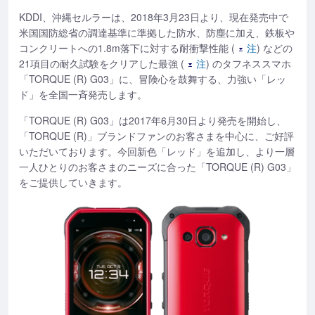
KDDI、沖縄セルラーは、2018年3月23日より、現在発売中で
米国国防総省の調達基準に準拠した防水、防塵に加え、鉄板や
コンクリートへの1.8m落下に対する耐衝撃性能 (
注
) などの
21項目の耐久試験をクリアした最強 (
注
) のタフネススマホ
「TORQUE (R) G03」に、冒険心を鼓舞する、力強い「レッ
ド」を全国一斉発売します。
「TORQUE (R) G03」は2017年6月30日より発売を開始し、
「TORQUE (R)」ブランドファンのお客さまを中心に、ご好評
いただいております。今回新色「レッド」を追加し、より一層
一人ひとりのお客さまのニーズに合った「TORQUE (R) G03」
をご提供していきます。