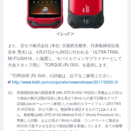
また、京セラ株式会社 (本社: 京都府京都市、代表取締役社長:
谷本 秀夫) は、4月27日から29日に行われる「ULTRA-TRAIL
Mt.FUJI2018」に協賛し、モバイルフォンサプライヤーとして
大会スタッフ用に「TORQUE (R) G03」を提供します。
「TORQUE (R) G03」の詳細は、以下をご参照ください。
http://www.kddi.com/corporate/newsrelease/2017/0530-5/
注)
米国国防総省の調達基準 (MIL-STD-810G) 19項目に準拠および京セ
ラ独自の耐久試験2項目に加え高さ1.8mからの落下試験をクリア
(詳細はauホームページ参照) したau初のスマートフォン (2017年5
月10日現在、京セラ調べ)。無故障を保証するものではありませ
ん。耐衝撃はMIL-STD-810G Method 516.7: Shock-Procedure IVに
準拠した試験、および高さ1.8mから鉄板・コンクリートに製品を
26方向で落下させる京セラ独自試験を実施しています。全ての衝撃