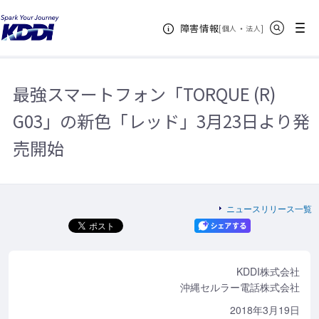
KDDIホーム
企業情報
ニュースリリース一覧
2018年
最強
サイト内検索
メニュー
障害情報
スマートフォン「TORQUE (R) G03」の新色「レッド」3月23日より発売開
[
・
新規ウィンドウ
]
個人
法人
始
最強スマートフォン「TORQUE (R)
G03」の新色「レッド」3月23日より発
売開始
ニュースリリース一覧
KDDI株式会社
沖縄セルラー電話株式会社
2018年3月19日