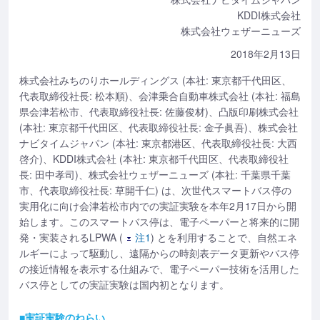
KDDI株式会社
株式会社ウェザーニューズ
2018年2月13日
株式会社みちのりホールディングス (本社: 東京都千代田区、
代表取締役社長: 松本順)、会津乗合自動車株式会社 (本社: 福島
県会津若松市、代表取締役社長: 佐藤俊材)、凸版印刷株式会社
(本社: 東京都千代田区、代表取締役社長: 金子眞吾)、株式会社
ナビタイムジャパン (本社: 東京都港区、代表取締役社長: 大西
啓介)、KDDI株式会社 (本社: 東京都千代田区、代表取締役社
長: 田中孝司)、株式会社ウェザーニューズ (本社: 千葉県千葉
市、代表取締役社長: 草開千仁) は、次世代スマートバス停の
実用化に向け会津若松市内での実証実験を本年2月17日から開
始します。このスマートバス停は、電子ペーパーと将来的に開
発・実装されるLPWA (
注1
) とを利用することで、自然エネ
ルギーによって駆動し、遠隔からの時刻表データ更新やバス停
の接近情報を表示する仕組みで、電子ペーパー技術を活用した
バス停としての実証実験は国内初となります。
■実証実験のねらい