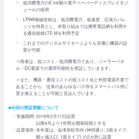
低消費電力のE Ink製の電子ペーパーディスプレイモジ
ュールの採用
LPWA無線技術は、低消費電力、低速度、広域カバレ
ッジを特長とし、本取り組みでは携帯電話網を利用す
る通信規格LTE-Mを利用予定
これまでのデジタルサイネージよりも安価に機器の設
置が可能
⇒両者は、低コスト・低消費電力であり、ソーラーパネ
ル・DC電源での運用可能性を実証していきます。
⇒また、機器・通信コストの低コスト化と外部電源不要で
あることから、従来のあらゆるバス停をスマートバス停に
置き換えることが可能と見込んでいます。
■今回の実証実験について
・実施期間:
2018年2月17日設置
以降4月より1年間を開発段階とする
・設置場所:
本年度は、会津若松市内 (神明通り: 2面タイプ、
鶴ヶ城入口: 1面タイプ) の2カ所に設置