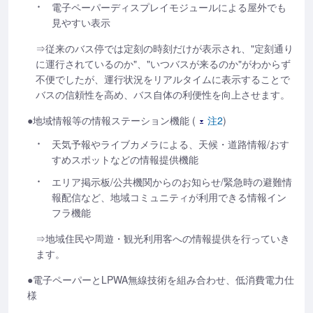
電子ペーパーディスプレイモジュールによる屋外でも
見やすい表示
⇒従来のバス停では定刻の時刻だけが表示され、"定刻通り
に運行されているのか"、"いつバスが来るのか"がわからず
不便でしたが、運行状況をリアルタイムに表示することで
バスの信頼性を高め、バス自体の利便性を向上させます。
●地域情報等の情報ステーション機能 (
注2
)
天気予報やライブカメラによる、天候・道路情報/おす
すめスポットなどの情報提供機能
エリア掲示板/公共機関からのお知らせ/緊急時の避難情
報配信など、地域コミュニティが利用できる情報イン
フラ機能
⇒地域住民や周遊・観光利用客への情報提供を行っていき
ます。
●電子ペーパーとLPWA無線技術を組み合わせ、低消費電力仕
様