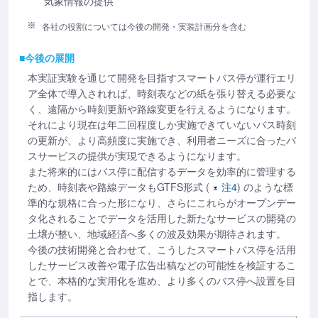
気象情報の提供
各社の役割については今後の開発・実装計画分を含む
■今後の展開
本実証実験を通じて開発を目指すスマートバス停が運行エリ
ア全体で導入されれば、時刻表などの紙を張り替える必要な
く、遠隔から時刻更新や路線変更を行えるようになります。
それにより現在は年二回程度しか実施できていないバス時刻
の更新が、より高頻度に実施でき、利用者ニーズに合ったバ
スサービスの提供が実現できるようになります。
また将来的にはバス停に配信するデータを効率的に管理する
ため、時刻表や路線データもGTFS形式 (
注4
) のような標
準的な規格に合った形になり、さらにこれらがオープンデー
タ化されることでデータを活用した新たなサービスの開発の
土壌が整い、地域経済へ多くの波及効果が期待されます。
今後の技術開発と合わせて、こうしたスマートバス停を活用
したサービス改善や電子広告出稿などの可能性を検証するこ
とで、本格的な実用化を進め、より多くのバス停へ設置を目
指します。