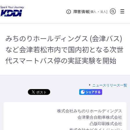
KDDIホーム
企業情報
ニュースリリース一覧
2018年
みち
サイト内検索
メニュー
障害情報
のりホールディングス (会津バス) など会津若松市内で国内初となる次世代スマ
[
・
新規ウィンドウ
]
個人
法人
ートバス停の実証実験を開始
みちのりホールディングス (会津バス)
など会津若松市内で国内初となる次世
代スマートバス停の実証実験を開始
ニュースリリース一覧
株式会社みちのりホールディングス
会津乗合自動車株式会社
凸版印刷株式会社
株式会社ナビタイムジャパン