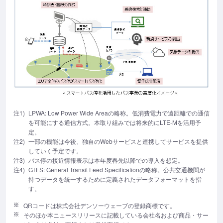
注1)
LPWA: Low Power Wide Areaの略称。低消費電力で遠距離での通信
を可能にする通信方式。本取り組みでは将来的にLTE-Mを活用予
定。
注2)
一部の機能は今後、独自のWebサービスと連携してサービスを提供
していく予定です。
注3)
バス停の接近情報表示は本年度春先以降での導入を想定。
注4)
GTFS: General Transit Feed Specificationの略称。公共交通機関が
持つデータを統一するために定義されたデータフォーマットを指
す。
QRコードは株式会社デンソーウェーブの登録商標です。
そのほか本ニュースリリースに記載している会社名および商品・サー