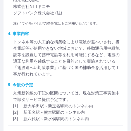
株式会社NTTドコモ
ソフトバンク株式会社 (注)
注)
"ワイモバイル"の携帯電話もご利用いただけます。
4. 事業内容
トンネル等の人工的な構築物により電波が遮へいされ、携
帯電話等が使用できない地域において、移動通信用中継施
設等を設置して携帯電話等を利用可能にするなど、電波の
適正な利用を確保することを目的として実施されている
「電波遮へい対策事業」に基づく国の補助金を活用して工
事が行われています。
5. 今後の予定
九州新幹線の下記の区間については、現在対策工事実施中
で順次サービス提供予定です。
[1]
新大牟田駅～新玉名駅間のトンネル内
[2]
新玉名駅～熊本駅間のトンネル内
[3]
新八代駅～新水俣駅間のトンネル内