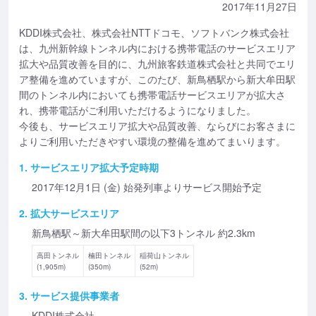
2017年11月27日
KDDI株式会社、株式会社NTTドコモ、ソフトバンク株式会社
は、九州新幹線トンネル内における携帯電話のサービスエリア
拡大や品質改善を目的に、九州旅客鉄道株式会社と共同でエリ
ア整備を進めていますが、このたび、新鳥栖駅から新大牟田駅
間のトンネル内においても携帯電話サービスエリアが拡大さ
れ、携帯電話がご利用いただけるようになりました。
今後も、サービスエリア拡大や品質改善、ならびにお客さまに
よりご利用いただきやすい環境の整備を進めてまいります。
1. サービスエリア拡大予定時期
2017年12月1日 (金) 始発列車よりサービス開始予定
2. 拡大サービスエリア
新鳥栖駅～新大牟田駅間の
以下
3トンネル 約2.3km
高田トンネル
楠田トンネル
稲荷山トンネル
(1,905m)
(350m)
(52m)
3. サービス提供事業者
KDDI株式会社