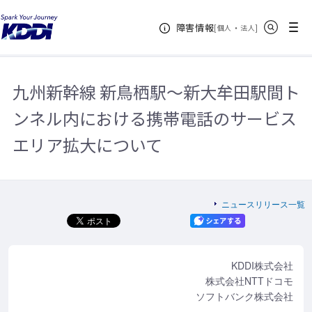
KDDIホーム
企業情報
ニュースリリース一覧
2017年
九州
サイト内検索
メニュー
障害情報
新幹線 新鳥栖駅～新大牟田駅間トンネル内における携帯電話のサービスエリア
[
・
新規ウィンドウ
]
個人
法人
拡大について
九州新幹線 新鳥栖駅～新大牟田駅間ト
ンネル内における携帯電話のサービス
エリア拡大について
ニュースリリース一覧
KDDI株式会社
株式会社NTTドコモ
ソフトバンク株式会社