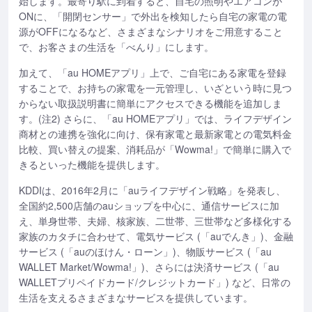
始します。最寄り駅に到着すると、自宅の照明やエアコンが
ONに、「開閉センサー」で外出を検知したら自宅の家電の電
源がOFFになるなど、さまざまなシナリオをご用意すること
で、お客さまの生活を「べんり」にします。
加えて、「au HOMEアプリ」上で、ご自宅にある家電を登録
することで、お持ちの家電を一元管理し、いざという時に見つ
からない取扱説明書に簡単にアクセスできる機能を追加しま
す。(注2) さらに、「au HOMEアプリ」では、ライフデザイン
商材との連携を強化に向け、保有家電と最新家電との電気料金
比較、買い替えの提案、消耗品が「Wowma!」で簡単に購入で
きるといった機能を提供します。
KDDIは、2016年2月に「auライフデザイン戦略」を発表し、
全国約2,500店舗のauショップを中心に、通信サービスに加
え、単身世帯、夫婦、核家族、二世帯、三世帯など多様化する
家族のカタチに合わせて、電気サービス (「auでんき」)、金融
サービス (「auのほけん・ローン」)、物販サービス (「au
WALLET Market/Wowma!」)、さらには決済サービス (「au
WALLETプリペイドカード/クレジットカード」) など、日常の
生活を支えるさまざまなサービスを提供しています。