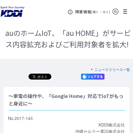
KDDIホーム
企業情報
ニュースリリース一覧
2017年
auの
サイト内検索
メニュー
障害情報
ホームIoT、「au HOME」がサービス内容拡充およびご利用対象者を拡大!
[
・
新規ウィンドウ
]
個人
法人
auのホームIoT、「au HOME」がサービ
ス内容拡充およびご利用対象者を拡大!
ニュースリリース一覧
～家電の操作や、「Google Home」対応でIoTがもっ
と身近に～
No.2017-143
KDDI株式会社
沖縄セルラー電話株式会社