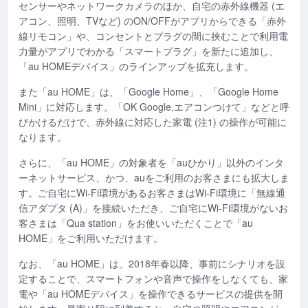
センサーやネットワークカメラのほか、自宅の赤外線機器 (エ
アコン、照明、TVなど) のON/OFFがアプリからできる「赤外
線リモコン」や、コンセントとプラグの間に挟むことで利用電
力量がアプリでわかる「スマートプラグ」を新たに追加し、
「au HOMEデバイス」のラインアップを拡充します。
また「au HOME」は、「Google Home」、「Google Home
Mini」に対応します。「OK Google,エアコンつけて」などと呼
びかけるだけで、赤外線に対応した家電 (注1) の操作が可能に
なります。
さらに、「au HOME」の対象者を「auひかり」以外のインタ
ーネットサービス、かつ、auをご利用のお客さまにも拡大しま
す。ご自宅にWi-Fi環境があるお客さまはWi-Fi環境に「無線通
信アダプタ (A)」を接続いただき、ご自宅にWi-Fi環境がないお
客さまは「Qua station」をお使いいただくことで「au
HOME」をご利用いただけます。
なお、「au HOME」は、2018年春以降、事前にシナリオを設
定することで、スマートフォンや音声で操作をしなくても、家
電や「au HOMEデバイス」を操作できるサービスの提供を開