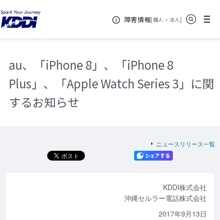
KDDIホーム
企業情報
ニュースリリース一覧
2017年
au、
サイト内検索
メニュー
障害情報
「iPhone 8」、「iPhone 8 Plus」、「Apple Watch Series 3」に関するお知ら
[
・
新規ウィンドウ
]
個人
法人
せ
au、「iPhone 8」、「iPhone 8
Plus」、「Apple Watch Series 3」に関
するお知らせ
ニュースリリース一覧
KDDI株式会社
沖縄セルラー電話株式会社
2017年9月13日