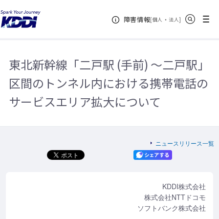
KDDIホーム
企業情報
ニュースリリース一覧
2017年
東北
サイト内検索
メニュー
障害情報
新幹線「二戸駅 (手前) ～二戸駅」区間のトンネル内における携帯電話のサービ
[
・
新規ウィンドウ
]
個人
法人
スエリア拡大について
東北新幹線「二戸駅 (手前) ～二戸駅」
区間のトンネル内における携帯電話の
サービスエリア拡大について
ニュースリリース一覧
KDDI株式会社
株式会社NTTドコモ
ソフトバンク株式会社