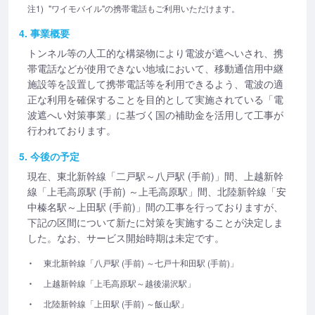
注1)
"ワイモバイル"の携帯電話もご利用いただけます。
4. 事業概要
トンネル等の人工的な構築物により電波が遮へいされ、携
帯電話などが使用できない地域において、移動通信用中継
施設等を設置して携帯電話等を利用できるよう、電波の適
正な利用を確保することを目的として実施されている「電
波遮へい対策事業」に基づく国の補助金を活用して工事が
行われております。
5. 今後の予定
現在、東北新幹線「二戸駅～八戸駅 (手前)」間、上越新幹
線「上毛高原駅 (手前) ～上毛高原駅」間、北陸新幹線「安
中榛名駅～上田駅 (手前)」間の工事を行っておりますが、
下記の区間について新たに対策を実施することが決定しま
した。なお、サービス開始時期は未定です。
東北新幹線「八戸駅 (手前) ～七戸十和田駅 (手前)」
上越新幹線「上毛高原駅～越後湯沢駅」
北陸新幹線「上田駅 (手前) ～飯山駅」