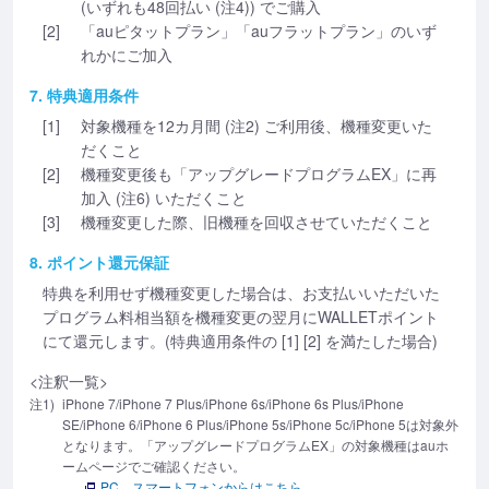
(いずれも48回払い (注4)) でご購入
[2]
「auピタットプラン」「auフラットプラン」のいず
れかにご加入
7. 特典適用条件
[1]
対象機種を12カ月間 (注2) ご利用後、機種変更いた
だくこと
[2]
機種変更後も「アップグレードプログラムEX」に再
加入 (注6) いただくこと
[3]
機種変更した際、旧機種を回収させていただくこと
8. ポイント還元保証
特典を利用せず機種変更した場合は、お支払いいただいた
プログラム料相当額を機種変更の翌月にWALLETポイント
にて還元します。(特典適用条件の [1] [2] を満たした場合)
<注釈一覧>
注1)
iPhone 7/iPhone 7 Plus/iPhone 6s/iPhone 6s Plus/iPhone
SE/iPhone 6/iPhone 6 Plus/iPhone 5s/iPhone 5c/iPhone 5は対象外
となります。「アップグレードプログラムEX」の対象機種はauホ
ームページでご確認ください。
PC、スマートフォンからはこちら