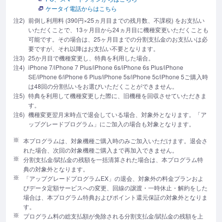
ケータイ電話からはこちら
注2)
前倒し利用料 (390円×25ヵ月目までの残月数、不課税) をお支払い
いただくことで、13ヶ月目から24ヵ月目に機種変更いただくことも
可能です。その場合は、25ヶ月目までの分割支払金のお支払いは必
要ですが、それ以降はお支払い不要となります。
注3)
25か月目で機種変更し、特典を利用した場合。
注4)
iPhone 7/iPhone 7 Plus/iPhone 6s/iPhone 6s Plus/iPhone
SE/iPhone 6/iPhone 6 Plus/iPhone 5s/iPhone 5c/iPhone 5ご購入時
は48回の分割払いをお選びいただくことができません。
注5)
特典を利用して機種変更した際に、旧機種を回収させていただきま
す。
注6)
機種変更翌月末時点で退会している場合、対象外となります。「ア
ップグレードプログラム」にご加入の場合も対象となります。
本プログラムは、対象機種ご購入時のみご加入いただけます。退会さ
れた場合、次回の対象機種ご購入まで再加入できません。
分割支払金/賦払金の残額を一括清算された場合は、本プログラム特
典の対象外となります。
「アップグレードプログラムEX」の退会、対象外の料金プランおよ
びデータ定額サービスへの変更、回線の譲渡・一時休止・解約をした
場合は、本プログラム特典およびポイント還元保証の対象外となりま
す。
プログラム料の総支払額が免除される分割支払金/賦払金の残額を上