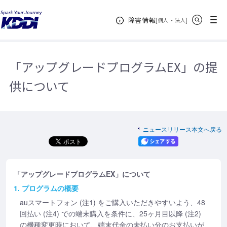
KDDIホーム
企業情報
ニュースリリース
2017年
「アップ
サイト内検索
メニュー
障害情報
グレードプログラムEX」の提供について
「アップグレードプログラム
[
・
新規ウィンドウ
]
個人
法人
EX」の提供について
「アップグレードプログラムEX」の提
供について
ニュースリリース本文へ戻る
「アップグレードプログラムEX」について
1. プログラムの概要
auスマートフォン (注1) をご購入いただきやすいよう、48
回払い (注4) での端末購入を条件に、25ヶ月目以降 (注2)
の機種変更時において、端末代金の未払い分のお支払いが