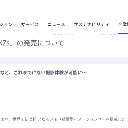
ース一覧
2017年
世界初、メモリ積層型イメージセンサーを搭載。カメラ機能が進
ジョン
サービス
ニュース
サステナビリティ
企業
イメージセンサーを搭載。カメラ機能が
M) XZs」の発売について
影など、これまでにない撮影体験が可能に～
日より、世界で初 (注) となるメモリ積層型イメージセンサーを搭載した「Xpe