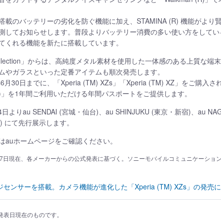
から継続搭載のバッテリーの劣化を防ぐ機能に加え、STAMINA (R) 機能
測してお知らせします。普段よりバッテリー消費の多い使い方をしてい
てくれる機能を新たに搭載しています。
 collection」からは、高純度メタル素材を使用した一体感のある上質
ムやガラスといった定番アイテムも順次発売します。
6月30日までに、「Xperia (TM) XZs」「Xperia (TM) XZ」
税込)」を1年間ご利用いただける年間パスポートをご提供します。
24日よりau SENDAI (宮城・仙台)、au SHINJUKU (東京・新宿)、au NA
天神) にて先行展示します。
はauホームページをご確認ください。
27日現在、各メーカーからの公式発表に基づく。ソニーモバイルコミュニケーションズ 
ンサーを搭載。カメラ機能が進化した「Xperia (TM) XZs」の発売
発表日現在のものです。