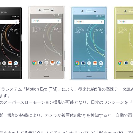
発のカメラシステム「Motion Eye (TM)」により、従来比約5倍の高速
ます。
fpsのスーパースローモーション撮影が可能となり、日常のワンシーンを
影」機能の搭載により、カメラが被写体の動きを検知すると、自動で画
をカットするデジタルノイズキャンセリングなど「Walkman (R)」