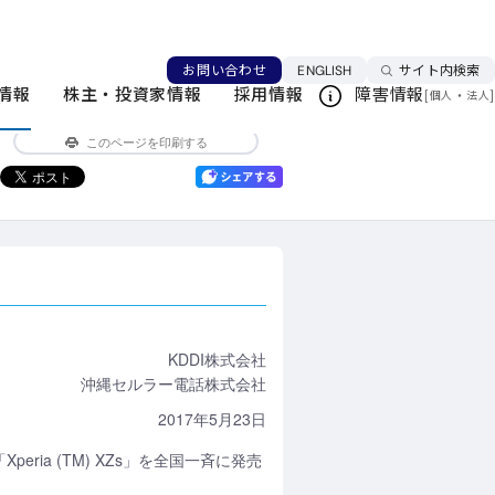
化した「Xperia (TM) XZs」の発売につ
言語を切り替える
お問い合わせ
ENGLISH
サイト内検索
情報
株主・投資家情報
採用情報
障害情報
[
・
]
個人
法人
ニュースリリース一覧
このページを印刷する
KDDI株式会社
沖縄セルラー電話株式会社
2017年5月23日
ria (TM) XZs」を全国一斉に発売