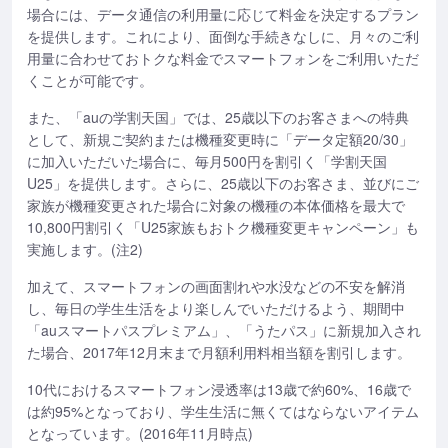
場合には、データ通信の利用量に応じて料金を決定するプラン
を提供します。これにより、面倒な手続きなしに、月々のご利
用量に合わせておトクな料金でスマートフォンをご利用いただ
くことが可能です。
また、「auの学割天国」では、25歳以下のお客さまへの特典
として、新規ご契約または機種変更時に「データ定額20/30」
に加入いただいた場合に、毎月500円を割引く「学割天国
U25」を提供します。さらに、25歳以下のお客さま、並びにご
家族が機種変更された場合に対象の機種の本体価格を最大で
10,800円割引く「U25家族もおトク機種変更キャンペーン」も
実施します。(注2)
加えて、スマートフォンの画面割れや水没などの不安を解消
し、毎日の学生生活をより楽しんでいただけるよう、期間中
「auスマートパスプレミアム」、「うたパス」に新規加入され
た場合、2017年12月末まで月額利用料相当額を割引します。
10代におけるスマートフォン浸透率は13歳で約60%、16歳で
は約95%となっており、学生生活に無くてはならないアイテム
となっています。(2016年11月時点)