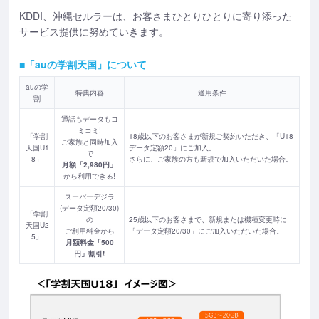
KDDI、沖縄セルラーは、お客さまひとりひとりに寄り添った
サービス提供に努めていきます。
■「auの学割天国」について
auの学
特典内容
適用条件
割
通話もデータもコ
ミコミ!
「学割
18歳以下のお客さまが新規ご契約いただき、「U18
ご家族と同時加入
天国U1
データ定額20」にご加入。
で
8」
さらに、ご家族の方も新規で加入いただいた場合。
月額「2,980円」
から利用できる!
スーパーデジラ
(データ定額20/30)
「学割
の
25歳以下のお客さまで、新規または機種変更時に
天国U2
ご利用料金から
「データ定額20/30」にご加入いただいた場合。
5」
月額料金「500
円」割引!