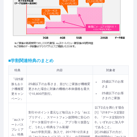
■学割関連特典のまとめ
特典
内容
対象者
「U25家
25歳以下のお客
族もおト
25歳以下のお客さま、並びにご家族が機種変
さま
ク機種変
更された場合に対象の機種の本体価格を最大
25歳以下のお客
更キャン
で10,800円割引。
さまのご家族
ペーン」
以下2点を満たす場合
割引やポイント還元など毎日おトクな「auエ
[1]「U18データ定額2
ブリデイ」、スマートフォン故障時に安心の
0」「データ定額20/3
「auスマ
「データ復旧サポート」、アプリ取り放題な
0」いずれかに加入中
ートパス
ど、うれしい特典をフル装備!
であること。
プレミア
「auの学割天国」加入で、2017年12月末ま
[2] 25歳以下の方が、
ム」特典
で「auスマートパスプレミアム」の月額情報
受付期間中に「auスマ