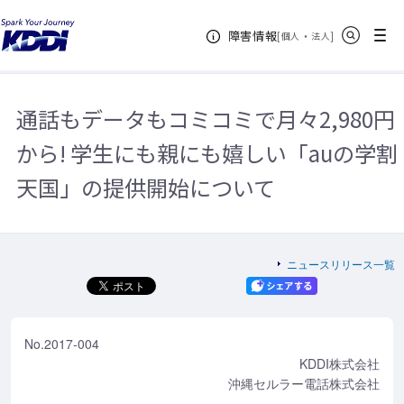
KDDIホーム
企業情報
ニュースリリース一覧
2017年
通話
サイト内検索
メニュー
障害情報
もデータもコミコミで月々2,980円から! 学生にも親にも嬉しい「auの学割天
[
・
新規ウィンドウ
]
個人
法人
国」の提供開始について
通話もデータもコミコミで月々2,980円
から! 学生にも親にも嬉しい「auの学割
天国」の提供開始について
ニュースリリース一覧
No.2017-004
KDDI株式会社
沖縄セルラー電話株式会社