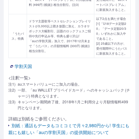
料 (499円 (税抜)) 相当分割引。(注3)
ートパスプレミアム」
に新規加入すること。
以下2点を満たす場合
ドラマ主題歌等ベストセレクションプレイリ
[1]「U18データ定額2
ストが3,000以上聴き放題に加え、カラオケ
0」「データ定額20/3
ボックス大幅割引、話題のロックフェスご招
「うたパ
0」いずれかに加入中
待や先行申込み等、特典も盛り沢山!
ス」特典
であること。
「auの学割天国」加入で、2017年12月末ま
[2] 25歳以下の方が、
で「うたパス」の月額情報料 (300円 (税抜))
受付期間中にうたパス
相当分割引。
に新規加入すること。
学割天国
<注釈一覧>
注1)
auスマートバリューにご加入の場合。
注2)
一部、「au WALLET プリペイドカード」へのキャッシュバック (チ
ャージ) 特典となります。
注3)
キャンペーン期間終了後、2018年1月ご利用分より月額情報料499
円となります。
詳細は別紙をご参照ください。
別紙：通話もデータもコミコミで月々2,980円から! 学生にも
親にも嬉しい「auの学割天国」の提供開始について