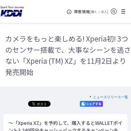
KDDIホーム
企業情報
ニュースリリース一覧
2016年
カメ
サイト内検索
メニュー
障害情報
ラをもっと楽しめる! Xperia初! 3つのセンサー搭載で、大事なシーンを逃さな
[
・
新規ウィンドウ
]
個人
法人
い「Xperia (TM) XZ」を11月2日より発売開始
カメラをもっと楽しめる! Xperia初! 3つ
のセンサー搭載で、大事なシーンを逃さ
ない「Xperia (TM) XZ」を11月2日より
発売開始
ニュースリリース一覧
～「Xperia XZ」を予約して、購入するとWALLETポイ
ント3,240円分キャッシュバックするキャンペーンを