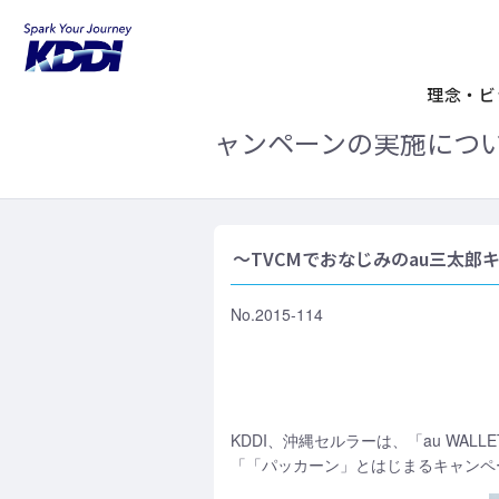
KDDIホーム
企業情報
ニュースリリ
au WALLET Mark
理念・ビ
ャンペーンの実施につ
～TVCMでおなじみのau三太
No.2015-114
KDDI、沖縄セルラーは、「au WAL
「「パッカーン」とはじまるキャンペー