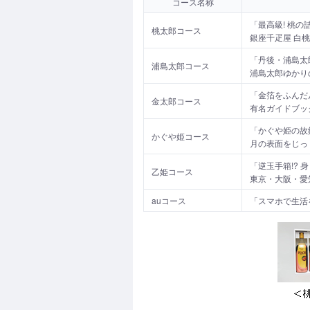
コース名称
「最高級! 桃
桃太郎コース
銀座千疋屋 白桃
「丹後・浦島太
浦島太郎コース
浦島太郎ゆかり
「金箔をふんだ
金太郎コース
有名ガイドブッ
「かぐや姫の故
かぐや姫コース
月の表面をじっく
「逆玉手箱!? 
乙姫コース
東京・大阪・愛
auコース
「スマホで生活