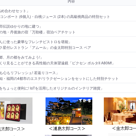
内容
の詰め合わせセット」
コンポート (6個入)・白桃ジュース (2本) の高級桃商品の特別セット
郎伝説ゆかりの地に建つ」
の地・丹後旅の宿「万助楼」宿泊ペアチケット
んに使った豪華なフレンチビストロを堪能」
ク星付レストラン「アムール」の金太郎特別コース ペア
郷、月の都をみてみよう!」
り見ることができる高性能の天体望遠鏡「ビクセン ポルタII A80Mf」
身も心もリフレッシュ! 若返りコース」
知・福岡の4都市のエステ/リラクゼーションをセットにした特別チケット
をちょっと便利に! IoTを活用したオリジナルのインテリア雑貨」