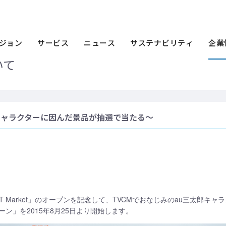
ース一覧
2015年
au WALLET Marketオープン記念! 「パッカーン」
etオープン記念! 「パッカーン」とはじまるキ
ジョン
サービス
ニュース
サステナビリティ
企業
いて
郎キャラクターに因んだ景品が抽選で当たる～
LET Market」のオープンを記念して、TVCMでおなじみのau三太郎
ン」を2015年8月25日より開始します。