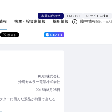
とはじまるキャンペーンの実施について
言語を切り替える
お問い合わせ
ENGLISH
サイト内検索
ニュースリリース一覧
情報
株主・投資家情報
採用情報
障害情報
[
・
]
個人
法人
このページを印刷する
KDDI株式会社
沖縄セルラー電話株式会社
2015年8月25日
キャラクターに因んだ景品が抽選で当たる