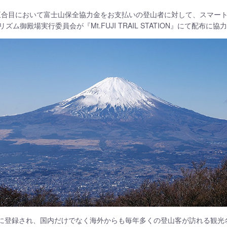
新五合目において富士山保全協力金をお支払いの登山者に対して、スマー
御殿場実行委員会が『Mt.FUJI TRAIL STATION』にて配布に協
遺産に登録され、国内だけでなく海外からも毎年多くの登山客が訪れる観