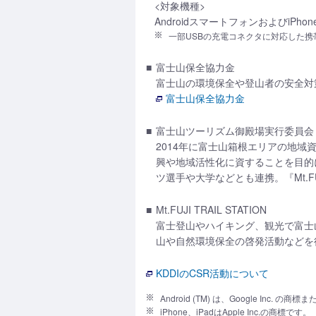
<対象機種>
AndroidスマートフォンおよびiPhone
一部USBの充電コネクタに対応した
■
富士山保全協力金
富士山の環境保全や登山者の安全対
富士山保全協力金
■
富士山ツーリズム御殿場実行委員会
2014年に富士山箱根エリアの地
興や地域活性化に資することを目的
ツ選手や大学などとも連携。『Mt.FUJ
■
Mt.FUJI TRAIL STATION
富士登山やハイキング、観光で富士
山や自然環境保全の啓発活動などを
KDDIのCSR活動について
Android (TM) は、Google Inc. 
iPhone、iPadはApple Inc.の商標です。