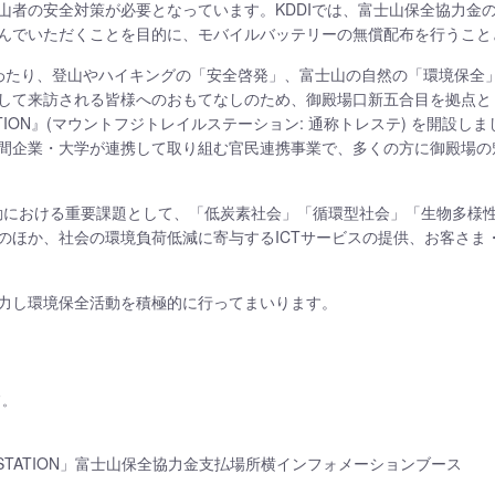
山者の安全対策が必要となっています。KDDIでは、富士山保全協力金
んでいただくことを目的に、モバイルバッテリーの無償配布を行うこと
わたり、登山やハイキングの「安全啓発」、富士山の自然の「環境保全
して来訪される皆様へのおもてなしのため、御殿場口新五合目を拠点と
L STATION』(マウントフジトレイルステーション: 通称トレステ) を開
間企業・大学が連携して取り組む官民連携事業で、多くの方に御殿場の
R活動における重要課題として、「低炭素社会」「循環型社会」「生物多様
のほか、社会の環境負荷低減に寄与するICTサービスの提供、お客さま
力し環境保全活動を積極的に行ってまいります。
了。
AIL STATION」富士山保全協力金支払場所横インフォメーションブース