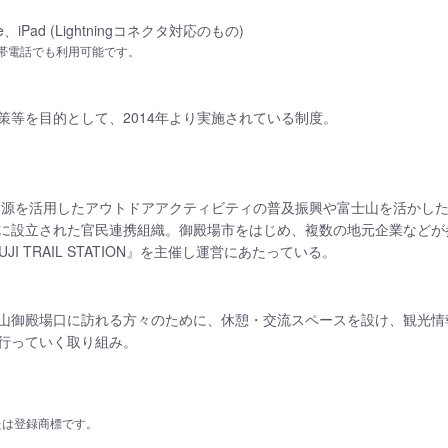
、iPad (Lightningコネクタ対応のもの)
携帯電話でも利用可能です。
策等を目的として、2014年より実施されている制度。
域資源を活用したアウトドアアクティビティの普及振興や富士山を活かし
に設立された官民連携組織。御殿場市をはじめ、複数の地元企業などが
I TRAIL STATION』を主催し運営にあたっている。
山御殿場口に訪れる方々のために、休憩・交流スペースを設け、観光情
行っていく取り組み。
の商標または登録商標です。