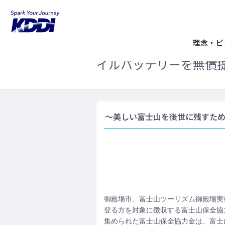
KDDIホーム
企業情報
ニュースリリ
「富士山保全協力金」
理念・ビ
イルバッテリーを無償
～美しい富士山を後世に残すた
御殿場市、富士山ツーリズム御殿場実行委
登る方を対象に徴収する富士山保全協
集められた富士山保全協力金は、富士