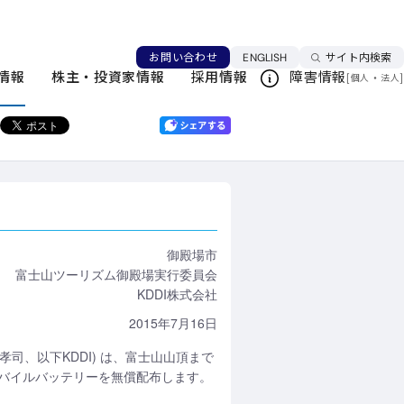
にモバイルバッテリーを無償提供
言語を切り替える
お問い合わせ
ENGLISH
サイト内検索
ニュースリリース一覧
情報
株主・投資家情報
採用情報
障害情報
[
・
]
個人
法人
このページを印刷する
御殿場市
富士山ツーリズム御殿場実行委員会
KDDI株式会社
2015年7月16日
孝司、以下KDDI) は、富士山山頂まで
バイルバッテリーを無償配布します。