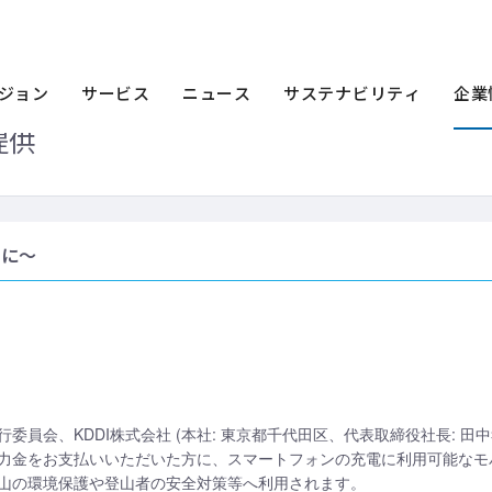
ース一覧
2015年
「富士山保全協力金」をお支払いの富士山登山者を対象
をお支払いの富士山登山者を対象にモバ
ジョン
サービス
ニュース
サステナビリティ
企業
提供
めに～
員会、KDDI株式会社 (本社: 東京都千代田区、代表取締役社長: 田中
力金をお支払いいただいた方に、スマートフォンの充電に利用可能なモ
山の環境保護や登山者の安全対策等へ利用されます。