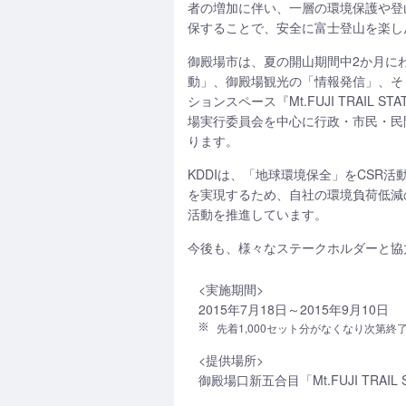
者の増加に伴い、一層の環境保護や登
保することで、安全に富士登山を楽し
御殿場市は、夏の開山期間中2か月に
動」、御殿場観光の「情報発信」、そ
ションスペース『Mt.FUJI TRAI
場実行委員会を中心に行政・市民・民
ります。
KDDIは、「地球環境保全」をCS
を実現するため、自社の環境負荷低減
活動を推進しています。
今後も、様々なステークホルダーと協
<実施期間>
2015年7月18日～2015年9月10日
先着1,000セット分がなくなり次第終
<提供場所>
御殿場口新五合目「Mt.FUJI TR