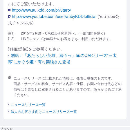
ルにてご覧いただけます。
http://www.au.kddi.com/pr/3taro/
http://www.youtube.com/user/aubyKDDIofficial
(YouTube公
式チャンネル)
注1)
2015年2月度・CM総合研究所調べ。(一部期間を除く)
注2)
LINEスタンプはau以外のお客さまもご利用いただけます。
詳細は別紙をご参照ください。
別紙：「あたらしい英雄、続々っ」auのCMシリーズ“三太
郎”にかぐや姫・有村架純さん登場
ニュースリリースに記載された情報は、発表日現在のものです。
商品・サービスの料金、サービス内容・仕様、お問い合わせ先などの
情報は予告なしに変更されることがありますので、あらかじめご了承
ください。
ニュースリリース一覧
法人のお客さま向けニュースリリース一覧
ブランド