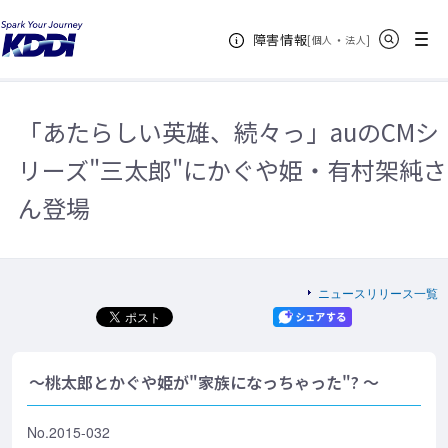
KDDIホーム
企業情報
ニュースリリース一覧
2015年
「あ
サイト内検索
メニュー
障害情報
たらしい英雄、続々っ」auのCMシリーズ"三太郎"にかぐや姫・有村架純さん
[
・
新規ウィンドウ
]
個人
法人
登場
「あたらしい英雄、続々っ」auのCMシ
リーズ"三太郎"にかぐや姫・有村架純さ
ん登場
ニュースリリース一覧
～桃太郎とかぐや姫が"家族になっちゃった"? ～
No.2015-032