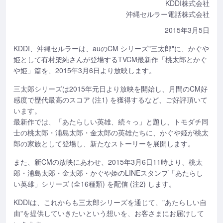
KDDI株式会社
沖縄セルラー電話株式会社
2015年3月5日
KDDI、沖縄セルラーは、auのCM シリーズ"三太郎"に、かぐや
姫として有村架純さんが登場するTVCM最新作「桃太郎とかぐ
や姫」篇を、2015年3月6日より放映します。
三太郎シリーズは2015年元日より放映を開始し、月間のCM好
感度で歴代最高のスコア (注1) を獲得するなど、ご好評頂いて
います。
最新作では、「あたらしい英雄、続々っ」と題し、トモダチ同
士の桃太郎・浦島太郎・金太郎の英雄たちに、かぐや姫が桃太
郎の家族として登場し、新たなストーリーを展開します。
また、新CMの放映にあわせ、2015年3月6日11時より、桃太
郎・浦島太郎・金太郎・かぐや姫のLINEスタンプ「あたらし
い英雄」シリーズ (全16種類) を配信 (注2) します。
KDDIは、これからも三太郎シリーズを通じて、"あたらしい自
由"を提供していきたいという想いを、お客さまにお届けして