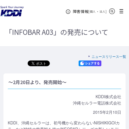
KDDIホーム
企業情報
ニュースリリース一覧
2015年
サイト内検索
メニュー
障害情報
「INFOBAR A03」の発売について
[
・
新規ウィンドウ
]
個人
法人
「INFOBAR A03」の発売について
ニュースリリース一覧
～2月20日より、発売開始～
KDDI株式会社
沖縄セルラー電話株式会社
2015年2月10日
KDDI、沖縄セルラーは、初号機から変わらないNISHIKIGOIカ