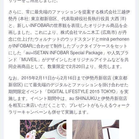
サリーをご用意しました。
さらに、常に最先端のファッションを提案する株式会社三越伊
勢丹 (本社: 東京都新宿区、代表取締役社長執行役員 大西 洋)
と、新しいINFOBARの世界観を表現したオリジナル商品を企
画しました。これにより、株式会社マルニ木工 (広島市) が丹
念に仕上げたウォルナットのウッドスタンドとminä perhonen
がINFOBARに合わせて制作したブックタイプケースをセット
にした「au×ISETAN INFOBAR Special Package」や人気ブラ
ンド「MUVEIL」がデザインしたオリジナルアイテムなどを共
同企画商品として、数量限定で2月20日より、発売します。
なお、2015年2月11日から2月16日まで伊勢丹新宿店 (東京都
新宿区) にて最先端のデジタルとファッションを掛け合わせた
期間限定イベント「DIGITAL LIFESTYLE 2015 TOKYO」を実
施します。イベント期間中は、au SHINJUKUと伊勢丹新宿店
を相互に来店いただくことで、プレゼントがもらえるウォーク
ラリーキャンペーンも併せて実施します。