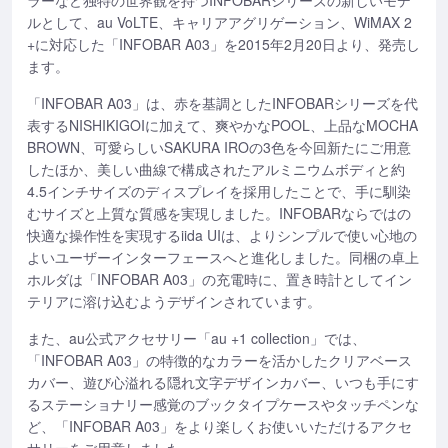
ラーなど独特の世界観を持つINFOBARシリーズの新しいモデ
ルとして、au VoLTE、キャリアアグリゲーション、WiMAX 2
+に対応した「INFOBAR A03」を2015年2月20日より、発売し
ます。
「INFOBAR A03」は、赤を基調としたINFOBARシリーズを代
表するNISHIKIGOIに加えて、爽やかなPOOL、上品なMOCHA
BROWN、可愛らしいSAKURA IROの3色を今回新たにご用意
したほか、美しい曲線で構成されたアルミニウムボディと約
4.5インチサイズのディスプレイを採用したことで、手に馴染
むサイズと上質な質感を実現しました。INFOBARならではの
快適な操作性を実現するiida UIは、よりシンプルで使い心地の
よいユーザーインターフェースへと進化しました。同梱の卓上
ホルダは「INFOBAR A03」の充電時に、置き時計としてイン
テリアに溶け込むようデザインされています。
また、au公式アクセサリー「au +1 collection」では、
「INFOBAR A03」の特徴的なカラーを活かしたクリアベース
カバー、遊び心溢れる隠れ文字デザインカバー、いつも手にす
るステーショナリー感覚のブックタイプケースやタッチペンな
ど、「INFOBAR A03」をより楽しくお使いいただけるアクセ