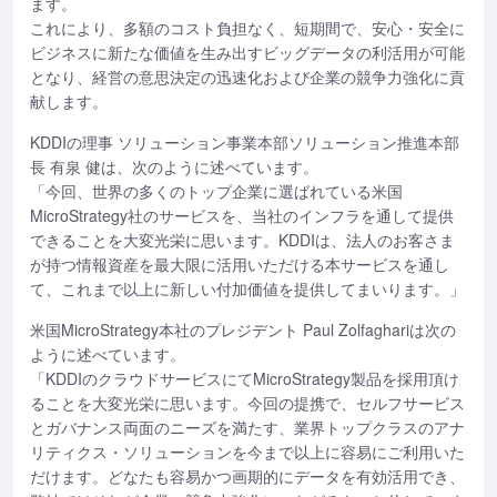
ます。
これにより、多額のコスト負担なく、短期間で、安心・安全に
ビジネスに新たな価値を生み出すビッグデータの利活用が可能
となり、経営の意思決定の迅速化および企業の競争力強化に貢
献します。
KDDIの理事 ソリューション事業本部ソリューション推進本部
長 有泉 健は、次のように述べています。
「今回、世界の多くのトップ企業に選ばれている米国
MicroStrategy社のサービスを、当社のインフラを通して提供
できることを大変光栄に思います。KDDIは、法人のお客さま
が持つ情報資産を最大限に活用いただける本サービスを通し
て、これまで以上に新しい付加価値を提供してまいります。」
米国MicroStrategy本社のプレジデント Paul Zolfaghariは次の
ように述べています。
「KDDIのクラウドサービスにてMicroStrategy製品を採用頂け
ることを大変光栄に思います。今回の提携で、セルフサービス
とガバナンス両面のニーズを満たす、業界トップクラスのアナ
リティクス・ソリューションを今まで以上に容易にご利用いた
だけます。どなたも容易かつ画期的にデータを有効活用でき、