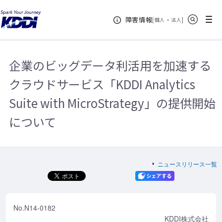
KDDIホーム
企業情報
ニュースリリース一覧
2014年
企業
サイト内検索
メニュー
障害情報
のビッグデータ利活用を加速するクラウドサービス「KDDI Analytics Suite
[
・
新規ウィンドウ
]
個人
法人
with MicroStrategy」の提供開始について
企業のビッグデータ利活用を加速する
クラウドサービス「KDDI Analytics
Suite with MicroStrategy」の提供開始
について
ニュースリリース一覧
No.N14-0182
KDDI株式会社