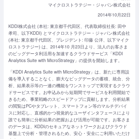
マイクロストラテジー・ジャパン株式会社
2014年10月22日
KDDI株式会社 (本社: 東京都千代田区、代表取締役社長: 田中
孝司、以下KDDI) とマイクロストラテジー・ジャパン株式会社
(本社: 東京都千代田区、プレジデント: 印藤 公洋、以下マイク
ロストラテジー) は、2014年10 月23日より、法人のお客さま
のビッグデータ利活用を加速するクラウドサービス「KDDI
Analytics Suite with MicroStrategy」の提供を開始します。
「KDDI Analytics Suite with MicroStrategy」は、新たに専用設
備を導入することなく、膨大なビッグデータの蓄積、統合、分
析、結果表示等の一連の機能をワンストップで実現するクラウ
ドサービスです。お申込みから短期間でサービスを利用開始で
きるため、事業戦略のスピードアップに貢献します。分析結果
の閲覧はPCやタブレット、スマートフォン等のマルチデバイ
スに対応し、直感的かつ視覚的なユーザインタフェースにより
誰でも簡単に分析結果の把握および活用が可能です。お客さま
のデータは、KDDIのセキュアなネットワークおよびクラウド
基盤上で分析・管理されるため、安心・安全にご利用いただけ