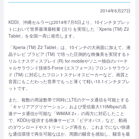
2014年6月27日
KDDI、沖縄セルラーは2014年7月5日より、10インチタブレッ
トにおいて世界最薄最軽量 (注1) を実現した「Xperia (TM) Z2
Tablet」を全国一斉に発売します。
「Xperia (TM) Z2 Tablet」は、10インチの大画面に加えて、液
晶テレビ ブラビア (TM) で培った圧倒的な映像美を実現するト
リルミナスディスプレイ (R) for mobileやソニー独自のバーチ
ャルサラウンド技術S-Force (エスフォース) フロントサラウン
ド (TM) に対応したフロントステレオスピーカーなど、画質と
音質にもこだわった世界でもっと薄くて軽い10.1インチタブレ
ットです。
また、複数の周波数帯で同時にLTEのデータ通信を可能とする
「キャリアアグリゲーション」および受信最大110Mbpsの高
速データ通信が可能な「WiMAX 2+」の両方に対応したこと
で、KDDIが提供する映像サービス「ビデオパス」など、動画
のダウンロードやストリーミング再生も、これまでにない快適
な通信環境で再生可能なほか、周囲の騒音を感知し、騒音を最