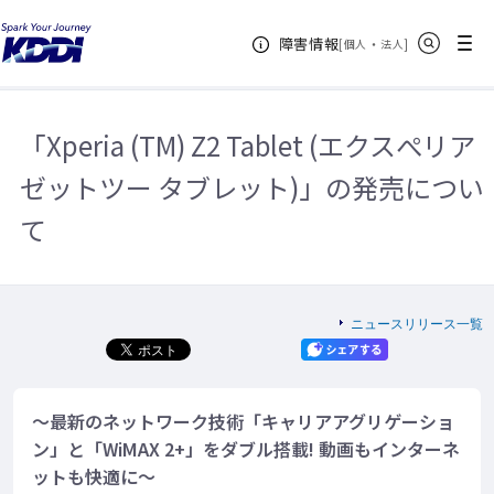
KDDIホーム
企業情報
ニュースリリース一覧
2014年
サイト内検索
メニュー
障害情報
「Xperia (TM) Z2 Tablet (エクスぺリア ゼットツー タブレット)」の発売に
[
・
新規ウィンドウ
]
個人
法人
ついて
「Xperia (TM) Z2 Tablet (エクスぺリア
ゼットツー タブレット)」の発売につい
て
ニュースリリース一覧
～最新のネットワーク技術「キャリアアグリゲーショ
ン」と「WiMAX 2+」をダブル搭載! 動画もインターネ
ットも快適に～