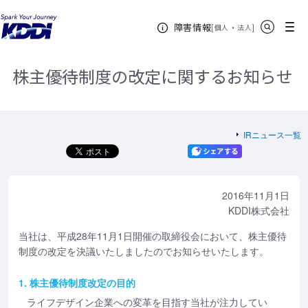
KDDIホーム
企業情報
投資家情報(IR)
IRニュース
2016
サイト内検索
メニュー
障害情報
年
株主優待制度の改定に関するお知らせ
[
・
新規ウィンドウ
]
個人
法人
株主優待制度の改定に関するお知らせ
IRニュース一覧
2016年11月1日
KDDI株式会社
当社は、平成28年11月1日開催の取締役会において、株主優待
制度の改定を決議いたしましたのでお知らせいたします。
1. 株主優待制度改定の目的
ライフデザイン企業への変革を目指す当社が注力してい